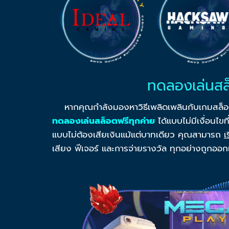
ทดลองเล่นสล็
หากคุณกำลังมองหาวิธีเพลิดเพลินกับเกมสล็อ
ทดลองเล่นสล็อตฟรีทุกค่าย
ได้แบบไม่มีเงื่อนไ
แบบไม่ต้องเสียเงินแม้แต่บาทเดียว คุณสามารถ
เ
เสียง ฟีเจอร์ และการจ่ายรางวัล ทุกอย่างถูกออกแ