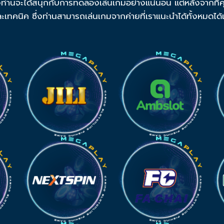
่งท่านจะได้สนุกกับการทดลองเล่นเกมอย่างแน่นอน แต่หลังจากที่
ละเทคนิค ซึ่งท่านสามารถเล่นเกมจากค่ายที่เราแนะนำได้ทั้งหมดไ