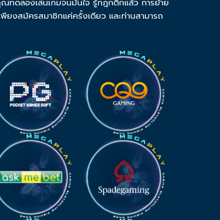
คุณทดลองเล่นเกมจนมั่นใจ รู้กฎกติกแล้ว การย้าย
ด้เพียงสมัครสมาชิกแค่ครั้งเดียว และท่านสามารถ