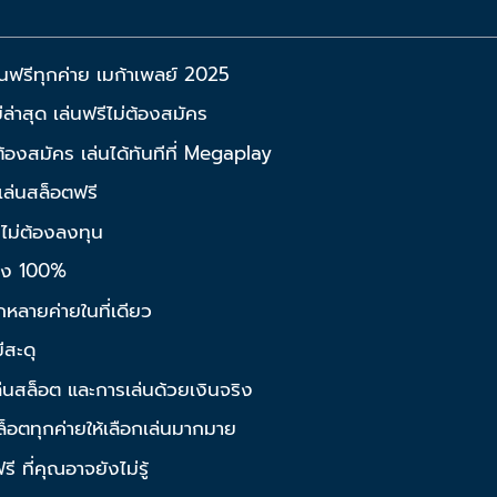
รีทุกค่าย เมก้าเพลย์ 2025
่าสุด เล่นฟรีไม่ต้องสมัคร
้องสมัคร เล่นได้ทันทีที่ Megaplay
ล่นสล็อตฟรี
ยไม่ต้องลงทุน
ริง 100%
ลายค่ายในที่เดียว
ีสะดุ
นสล็อต และการเล่นด้วยเงินจริง
ตทุกค่ายให้เลือกเล่นมากมาย
ที่คุณอาจยังไม่รู้