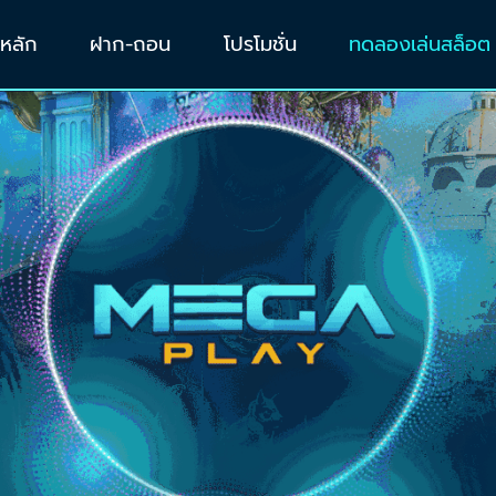
าหลัก
ฝาก-ถอน
โปรโมชั่น
ทดลองเล่นสล็อต