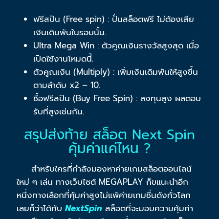
ฟรีสปิน (Free spin) : ปั่นสล็อตฟรี ไม่ต้องเสีย
เงินเดิมพันในรอบนั้น.
Ultra Mega Win : ตัวคูณเงินรางวัลสูงสุด เมื่อ
เปิดใช้งานโหมดนี้.
ตัวคูณเงิน (Multiply) : เพิ่มเงินเดิมพันให้สูงขึ้น
ตามลำดับ x2 – 10.
ซื้อฟรีสปิน (Buy Free Spin) : ลงทุนสูง ผลตอบ
รับที่สูงเช่นกัน.
สรุปส่งท้าย สล็อต Next Spin
คุ้มค่าแค่ไหน ?
สำหรับใครที่กำลังมองหาค่ายเกมสล็อตออนไลน์
ใหม่ ๆ เล่น ทางเว็บไซต์ MEGAPLAY ก็ขแนะนำอีก
หนึ่งทางเลือกที่คุ้มค่าสูงไม่แพ้ค่ายเกมชื่นดังทั่วโลก
เลยก็ว่าได้กับ
NextSpin
สล็อตที่จะมอบความคุ้มค่า