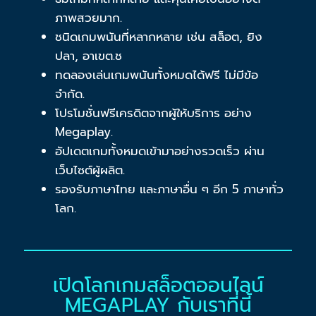
ภาพสวยมาก.
ชนิดเกมพนันที่หลากหลาย เช่น สล็อต, ยิง
ปลา, อาเขต.ช
ทดลองเล่นเกมพนันทั้งหมดได้ฟรี ไม่มีข้อ
จำกัด.
โปรโมชั่นฟรีเครดิตจากผู้ให้บริการ อย่าง
Megaplay.
อัปเดตเกมทั้งหมดเข้ามาอย่างรวดเร็ว ผ่าน
เว็บไซต์ผู้ผลิต.
รองรับภาษาไทย และภาษาอื่น ๆ อีก 5 ภาษาทั่ว
โลก.
เปิดโลกเกมสล็อตออนไลน์
MEGAPLAY กับเราที่นี้