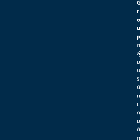
r
ลุ่
ริ
ษ
เ
ย