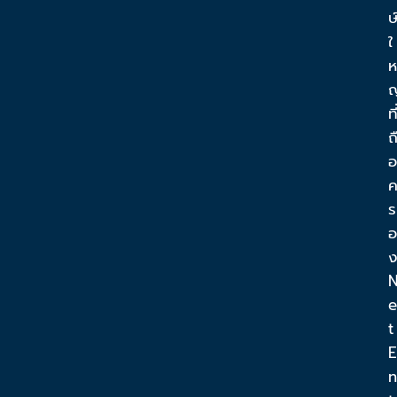
ษ
ใ
ห
ญ
ที
ถ
อ
ร
อ
e
t
E
n