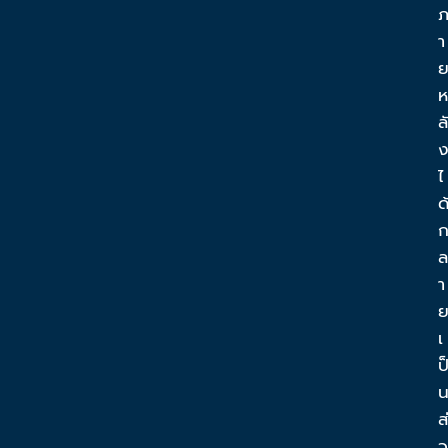
า
ห
ลั
ไ
ด
ล
า
เ
ป
ส
ว