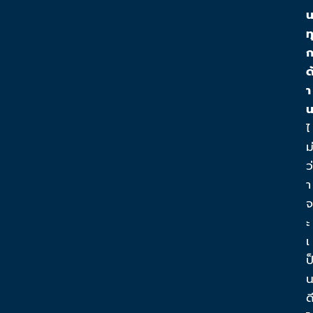
ท
ด
า
ไ
ม
ว่
า
จ
ะ
เ
ป
ด