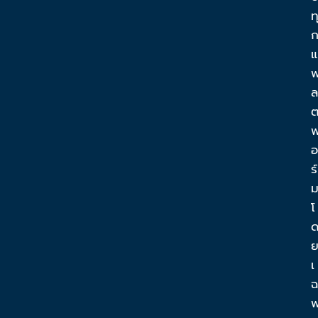
ท
แ
ล
อ
ร์
โ
เ
ฉ