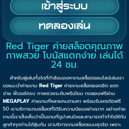
Red Tiger ค่ายสล็อตคุณภาพ
ภาพสวย โบนัสแตกง่าย เล่นได้
24 ชม.
สำหรับผู้เล่นทั้งใดที่กำลังมองหาเกมสล็อตออนไลน์เล่นเรา
ขอแนะนำค่ายเกม
Red Tiger
ค่ายเกมสล็อตยอดฮิต แตก
ง่าย ฟีเจอร์ครบ ภาพสวยระดับพรีเมียม ทดลองฟรีผ่าน
MEGAPLAY
ค่ายเกมที่หลายคนตามหา พร้อมรับเครดิตฟรี
50 เราบริการเกมสล็อตที่ได้รับความนิยมอย่างมาก อย่างค่าย
เกมนี้เราเล็งเห็นว่าเป็นเกมที่ดูน่าสนใจและสามารถทำกำไรให้กับ
ลูกค้าทุกท่านได้ลุ้นกัน เราบริการเกมสล็อตแบบสุจริต เพราะ