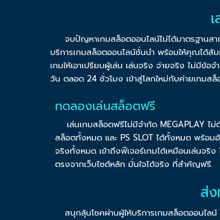
เ
จบปัญหาเกมสล็อตออนไลน์ไม่ได้มาตรฐานสากล เล
บริการเกมสล็อตออนไลน์ชั่นนำ พร้อมให้คุณได้สั
เกมให้เอาเปรียบผู้เล่น เล่นจริง จ่ายจริง ไม่มีข้
วัน ตลอด 24 ชั่วโมง เข้าสู่โลกใหม่กับค่ายเกมสล
ทดลองเล่นสล็อตฟรี
เล่นเกมสล็อตฟรีไม่มีจำกัด MEGAPLAY ไม่ต
สล็อตทั้งหมด และ PS SLOT ได้ทั้งหมด พร้อมอ
จริงทั้งหมด เข้าถึงฟีเจอร์เกมได้เหมือนเล่นจริง 
ตรงจากเว็บไซต์หลัก มั่นใจได้จริง ที่สำคัญฟรี.
ส่
สนุกลุ้นโชคผ่านผู้ให้บริการเกมสล็อตออนไลน์ แ