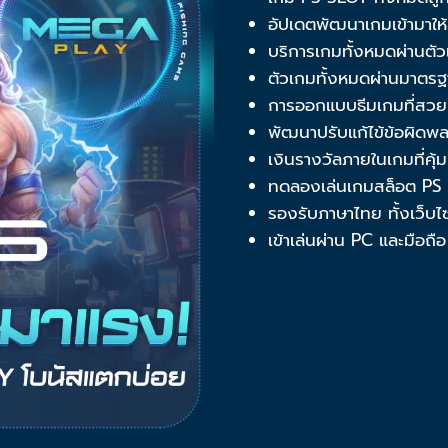
อัปเดตพัฒนาเกมเข้ามาให้
บริการเกมทั้งหมดผ่านตัว
ตัวเกมทั้งหมดผ่านมาตร
การออกแบบธีมเกมที่สวย
พัฒนาปรับแก้ไข้ข้อผิดพล
เงินรางวัลภายในเกมที่คุ้มค
ทดลองเล่นเกมสล็อต PS ฟร
รองรับภาษาไทย ทั้งเว็บไ
เข้าเล่นผ่าน PC และมือถื