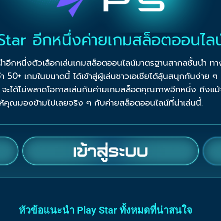
Star อีกหนึ่งค่ายเกมสล็อตออนไลน์
อีกหนึ่งตัวเลือกเล่นเกมสล็อตออนไลน์มาตรฐานสากลชั้นนำ ทางเล
า 50+ เกมในขนาดนี้ ได้เข้าสู่ผู้เล่นชาวเอเชียได้ลุ้นสนุกกันง่าย
ะลึก จะได้ไม่พลาดโอกาสเล่นกับค่ายเกมสล็อตคุณภาพอีกหนึ่ง ถึงแ
ให้คุณมองข้ามไปเลยจริง ๆ กับค่ายสล็อตออนไลน์ที่น่าเล่นนี้.
หัวข้อแนะนำ Play Star ทั้งหมดที่น่าสนใจ