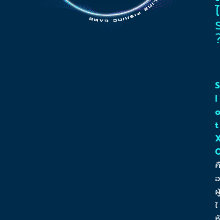
ไ
S
l
t
ค
อ
ผู
ใ
ห้