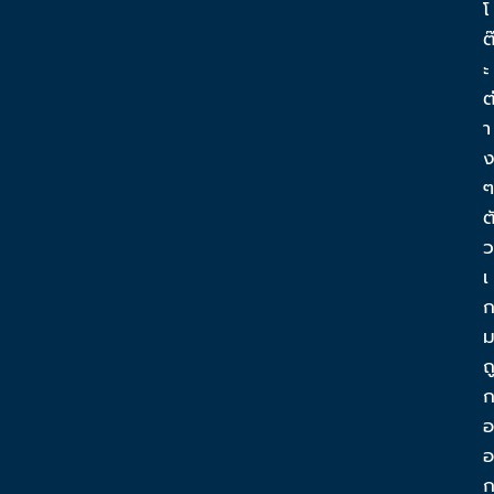
โ
ต
ะ
ต
า
ๆ
ต
ว
เ
ถ
อ
อ