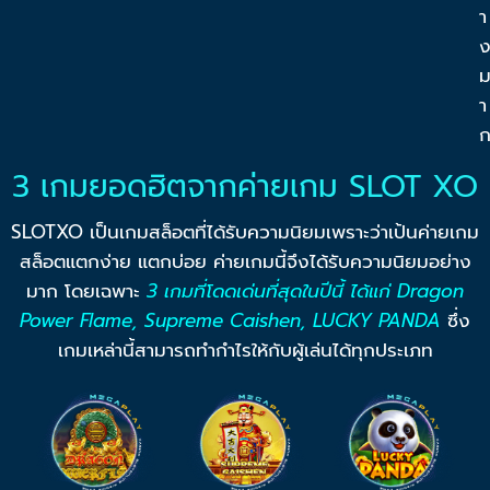
า
า
3 เกมยอดฮิตจากค่ายเกม SLOT XO
SLOTXO เป็นเกมสล็อตที่ได้รับความนิยมเพราะว่าเป้นค่ายเกม
สล็อตแตกง่าย แตกบ่อย ค่ายเกมนี้จึงได้รับความนิยมอย่าง
มาก โดยเฉพาะ
3 เกมที่โดดเด่นที่สุดในปีนี้ ได้แก่ Dragon
Power Flame, Supreme Caishen, LUCKY PANDA
ซึ่ง
เกมเหล่านี้สามารถทำกำไรให้กับผู้เล่นได้ทุกประเภท