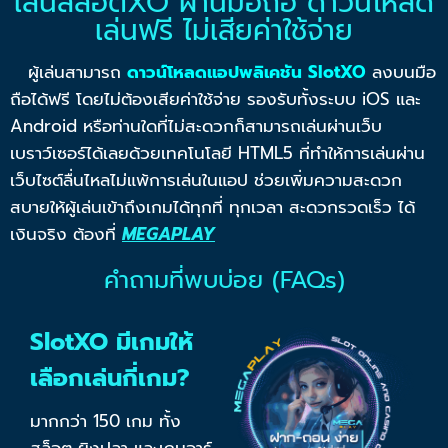
เล่นสล็อตXO ผ่านมือถือ ดาวน์โหลด
เล่นฟรี ไม่เสียค่าใช้จ่าย
ผู้เล่นสามารถ
ดาวน์โหลดแอปพลิเคชัน SlotXO
ลงบนมือ
ถือได้ฟรี โดยไม่ต้องเสียค่าใช้จ่าย รองรับทั้งระบบ iOS และ
Android หรือท่านใดที่ไม่สะดวกก็สามารถเล่นผ่านเว็บ
เบราว์เซอร์ได้เลยด้วยเทคโนโลยี HTML5 ที่ทำให้การเล่นผ่าน
เว็บไซต์ลื่นไหลไม่แพ้การเล่นในแอป ช่วยเพิ่มความสะดวก
สบายให้ผู้เล่นเข้าถึงเกมได้ทุกที่ ทุกเวลา สะดวกรวดเร็ว ได้
เงินจริง ต้องที่
MEGAPLAY
คำถามที่พบบ่อย (FAQs)
SlotXO มีเกมให้
เลือกเล่นกี่เกม?
มากกว่า 150 เกม ทั้ง
สล็อต ยิงปลา และเกมอาร์