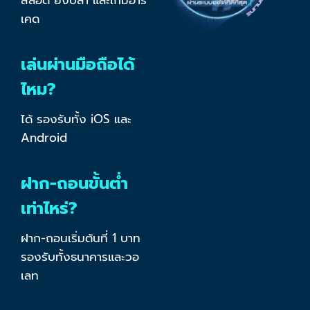
เคด
เล่นผ่านมือถือได้
ไหม?
ได้ รองรับทั้ง iOS และ
Android
ฝาก-ถอนขั้นต่ำ
เท่าไหร่?
ฝาก-ถอนเริ่มต้นที่ 1 บาท
รองรับทั้งธนาคารและวอ
เลท