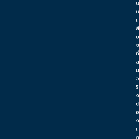
เ
ส
ที
จ
ริ
ต
อ
เ