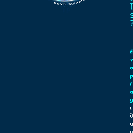
ไ
E
l
เ
ป