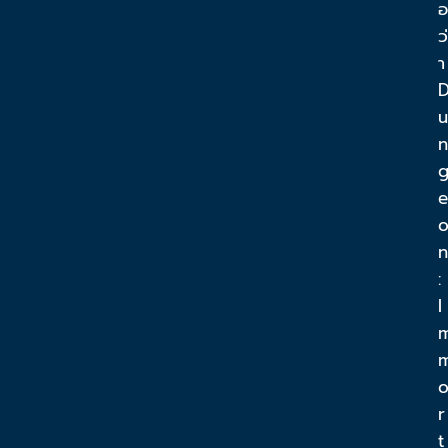
อ
ว่
า
u
n
e
n
:
I
r
t