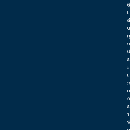
ผู
เ
ล่
ท
ร
ะ
เ
ร
า
ฟ