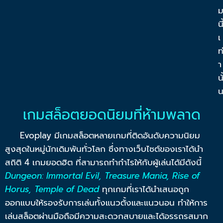
นี
เ
ท
า
นั
เกมสล็อตยอดนิยมที่ห้ามพลาด
Evoplay มีเกมสล็อตหลายเกมที่ติดอันดับความนิยม
สูงสุดในหมู่นักเดิมพันทั่วโลก ซึ่งทางเว็บไซต์ของเราได้นำ
สถิติ 4 เกมยอดฮิต ที่สามารถทำกำไรให้กับผู้เล่นได้มีดังนี้
Dungeon: Immortal Evil, Treasure Mania, Rise of
Horus, Temple of Dead
ทุกเกมที่เราได้นำเสนอถูก
ออกแบบให้รองรับการเล่นทั้งแนวตั้งและแนวนอน ทำให้การ
เล่นสล็อตผ่านมือถือมีความสะดวกสบายและได้อรรถรสมาก