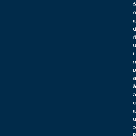
จั
แ
น
ก
เ
ล็
อ
แ
ว