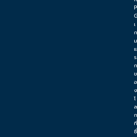
P
เ
แ
ร
ข
อ
โ
ล
ที
ชื่