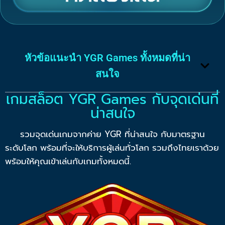
หัวข้อแนะนำ YGR Games ทั้งหมดที่น่า
สนใจ
เกมสล็อต YGR Games กับจุดเด่นที่
น่าสนใจ
รวมจุดเด่นเกมจากค่าย YGR ที่น่าสนใจ กับมาตรฐาน
ระดับโลก พร้อมที่จะให้บริการผู้เล่นทั่วโลก รวมถึงไทยเราด้วย
พร้อมให้คุณเข้าเล่นกับเกมทั้งหมดนี้.