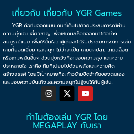
เกี่ยวกับ เกี่ยวกับ YGR Games
YGR คือทีมออกแบบเกมที่เต็มไปด้วยประสบการณ์ผ่าน
ความมุ่งมั่น เชี่ยวชาญ เพื่อให้เกมสล็อตออกมาได้อย่าง
สมบูรณ์แบบ เพื่อให้มั่นใจว่าผู้เล่นจะได้รับประสบการณ์การเล่น
เกมที่ยอดเยี่ยม และสนุก ไม่ว่าจะเป็น เกมตกปลา, เกมสล็อต
หรือเกมพนันอื่นๆ ล้วนมุ่งหวังที่จะมอบความสุข และความ
ประหลาดใจ เราคือ ทีมที่เปี่ยมไปด้วยพลังและความคิด
สร้างสรรค์ โดยมีเป้าหมายที่จะก้าวข้ามขีดจำกัดของตนเอง
และมอบความบันเทิงและความสนุกไม่รู้จบให้กับผู้เล่น.
ทำไมต้องเล่น YGR โดย
MEGAPLAY กับเรา