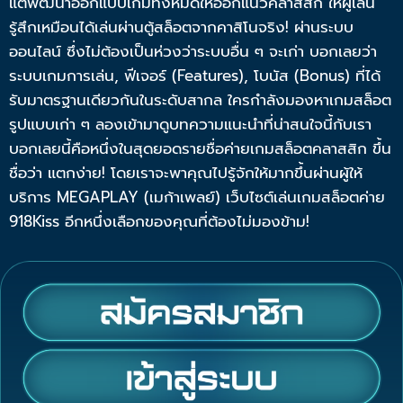
แต่พัฒนาออกแบบเกมทั้งหมดให้ออกแนวคลาสสิก ให้ผู้เล่น
รู้สึกเหมือนได้เล่นผ่านตู้สล็อตจากคาสิโนจริง! ผ่านระบบ
ออนไลน์ ซึ่งไม่ต้องเป็นห่วงว่าระบบอื่น ๆ จะเก่า บอกเลยว่า
ระบบเกมการเล่น, ฟีเจอร์ (Features), โบนัส (Bonus) ที่ได้
รับมาตรฐานเดียวกันในระดับสากล ใครกำลังมองหาเกมสล็อต
รูปแบบเก่า ๆ ลองเข้ามาดูบทความแนะนำที่น่าสนใจนี้กับเรา
บอกเลยนี้คือหนึ่งในสุดยอดรายชื่อค่ายเกมสล็อตคลาสสิก ขึ้น
ชื่อว่า แตกง่าย! โดยเราจะพาคุณไปรู้จักให้มากขึ้นผ่านผู้ให้
บริการ MEGAPLAY (เมก้าเพลย์) เว็บไซต์เล่นเกมสล็อตค่าย
918Kiss อีกหนึ่งเลือกของคุณที่ต้องไม่มองข้าม!