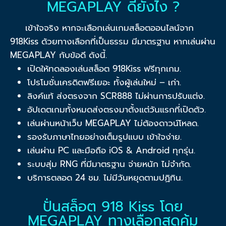
MEGAPLAY ดียังไง ?
เข้าใจจริง หากจะเลือกเล่นเกมสล็อตออนไลน์จาก
918Kiss ด้วยทางเลือกที่เป็นธรรม มีมาตรฐาน หากเล่นผ่าน
MEGAPLAY กับข้อดี ดังนี้.
เปิดให้ทดลองเล่นสล็อต 918Kiss ฟรีทุกเกม.
โปรโมชั่นเครดิตฟรีเยอะ ทั้งผู้เล่นใหม่ – เก่า.
ลิงค์แท้ ส่งตรงจาก SCR888 ไม่ผ่านการปรับแต่ง.
อัปเดตเกมทั้งหมดส่งตรงมาตั้งแต่วันแรกที่เปิดตัว.
เล่นผ่านหน้าเว็บ MEGAPLAY ไม่ต้องดาวน์โหลด.
รองรับภาษาไทยอย่างเต็มรูปแบบ เข้าใจง่าย.
เล่นผ่าน PC และมือถือ iOS & Android ทุกรุ่น.
ระบบสุ่ม RNG ที่มีมาตรฐาน จ่ายหนัก ไม่จำกัด.
บริการตลอด 24 ชม. ไม่มีวันหยุดตามปฏิทิน.
ปั่นสล็อต 918 Kiss โดย
MEGAPLAY ทางเลือกสุดคุ้ม