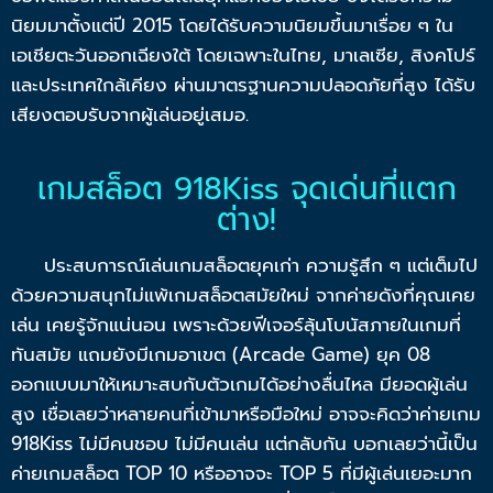
นิยมมาตั้งแต่ปี 2015 โดยได้รับความนิยมขึ้นมาเรื่อย ๆ ใน
เอเชียตะวันออกเฉียงใต้ โดยเฉพาะในไทย, มาเลเซีย, สิงคโปร์
และประเทศใกล้เคียง ผ่านมาตรฐานความปลอดภัยที่สูง ได้รับ
เสียงตอบรับจากผู้เล่นอยู่เสมอ.
เกมสล็อต 918Kiss จุดเด่นที่แตก
ต่าง!
ประสบการณ์เล่นเกมสล็อตยุคเก่า ความรู้สึก ๆ แต่เต็มไป
ด้วยความสนุกไม่แพ้เกมสล็อตสมัยใหม่ จากค่ายดังที่คุณเคย
เล่น เคยรู้จักแน่นอน เพราะด้วยฟีเจอร์ลุ้นโบนัสภายในเกมที่
ทันสมัย แถมยังมีเกมอาเขต (Arcade Game) ยุค 08
ออกแบบมาให้เหมาะสบกับตัวเกมได้อย่างลื่นไหล มียอดผู้เล่น
สูง เชื่อเลยว่าหลายคนที่เข้ามาหรือมือใหม่ อาจจะคิดว่าค่ายเกม
918Kiss ไม่มีคนชอบ ไม่มีคนเล่น แต่กลับกัน บอกเลยว่านี้เป็น
ค่ายเกมสล็อต TOP 10 หรืออาจจะ TOP 5 ที่มีผู้เล่นเยอะมาก