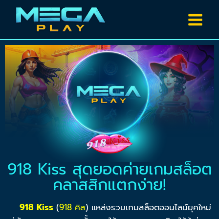
918 Kiss สุดยอดค่ายเกมสล็อต
คลาสสิกแตกง่าย!
918 Kiss
(
918 คิส
) แหล่งรวมเกมสล็อตออนไลน์ยุคใหม่