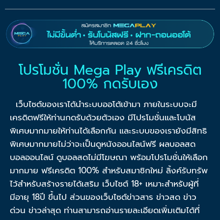
โปรโมชั่น Mega Play ฟรีเครดิต
100% กดรับเอง
เว็บไซต์ของเราได้นำระบบออโต้เข้ามา ภายในระบบจะมี
เครดิตฟรีให้ท่านกดรับด้วยตัวเอง มีโปรโมชั่นและโบนัส
พิเศษมากมายให้ท่านได้เลือกกัน และระบบของเรายังมีสิทธิ
พิเศษมากมายไม่ว่าจะเป็นดูหนังออนไลน์ฟรี ผลบอลสด
บอลออนไลน์ ดูบอลสดไม่มีโฆษณา พร้อมโปรโมชั่นให้เลือก
มากมาย ฟรีเครดิต 100% สำหรับสมาชิกใหม่ ลิ้งค์รับทรัพ
ไว้สำหรับสร้างรายได้เสริม เว็บไซต์ 18+ เหมาะสำหรับผู้ที่
มีอายุ 18ปี ขึ้นไป ส่วนของเว็บไซต์ข่าวสาร ข่าวสด ข่าว
ด่วน ข่าวล่าสุด ท่านสามารถอ่านรายละเอียดเพิ่มเติมได้ที่