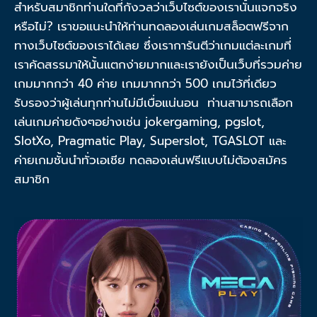
สำหรับสมาชิกท่านใดที่กังวลว่าเว็บไซต์ของเรานั้นแจกจริง
หรือไม่? เราขอแนะนำให้ท่านทดลองเล่นเกมสล็อตฟรีจาก
ทางเว็บไซต์ของเราได้เลย ซึ่งเราการันตีว่าเกมแต่ละเกมที่
เราคัดสรรมาให้นั้นแตกง่ายมากและเรายังเป็นเว็บที่รวมค่าย
เกมมากกว่า 40 ค่าย เกมมากกว่า 500 เกมไว้ที่เดียว
รับรองว่าผู้เล่นทุกท่านไม่มีเบื่อแน่นอน ท่านสามารถเลือก
เล่นเกมค่ายดังๆอย่างเช่น jokergaming, pgslot,
SlotXo, Pragmatic Play, Superslot, TGASLOT และ
ค่ายเกมชั้นนำทั่วเอเชีย ทดลองเล่นฟรีแบบไม่ต้องสมัคร
สมาชิก