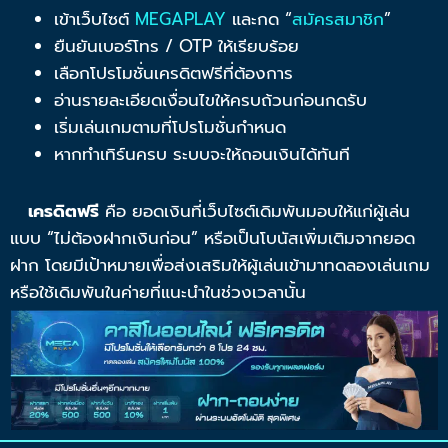
เข้าเว็บไซต์
MEGAPLAY
และกด “
สมัครสมาชิก
”
ยืนยันเบอร์โทร / OTP ให้เรียบร้อย
เลือกโปรโมชั่นเครดิตฟรีที่ต้องการ
อ่านรายละเอียดเงื่อนไขให้ครบถ้วนก่อนกดรับ
เริ่มเล่นเกมตามที่โปรโมชั่นกำหนด
หากทำเทิร์นครบ ระบบจะให้ถอนเงินได้ทันที
เครดิตฟรี
คือ ยอดเงินที่เว็บไซต์เดิมพันมอบให้แก่ผู้เล่น
แบบ “ไม่ต้องฝากเงินก่อน” หรือเป็นโบนัสเพิ่มเติมจากยอด
ฝาก โดยมีเป้าหมายเพื่อส่งเสริมให้ผู้เล่นเข้ามาทดลองเล่นเกม
หรือใช้เดิมพันในค่ายที่แนะนำในช่วงเวลานั้น