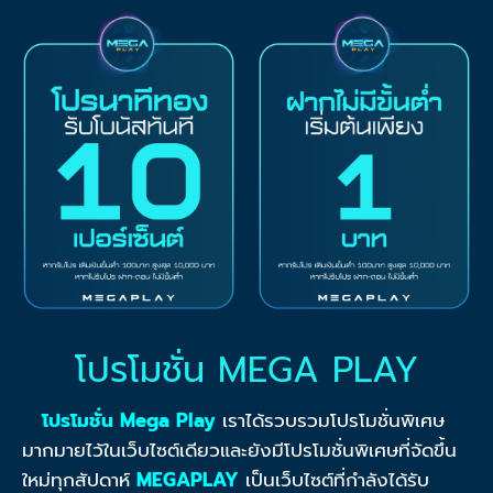
โปรโมชั่น MEGA PLAY
โปรโมชั่น Mega Play
เราได้รวบรวมโปรโมชั่นพิเศษ
มากมายไว้ในเว็บไซต์เดียวและยังมีโปรโมชั่นพิเศษที่จัดขึ้น
ใหม่ทุกสัปดาห์
MEGAPLAY
เป็นเว็บไซต์ที่กำลังได้รับ