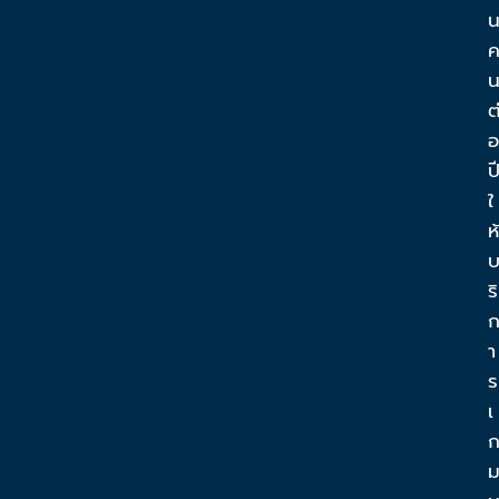
ต
อ
ป
ใ
ห้
ริ
า
ร
เ