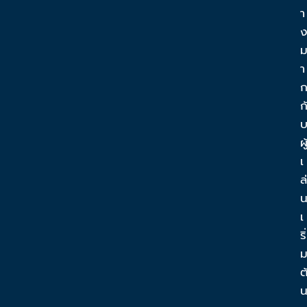
า
า
ก
ผู
เ
ล่
เ
ริ่
ต