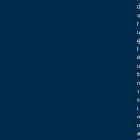
นึ
ใ
ผู
ใ
ห้
ริ
า
ร
เ