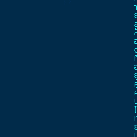
ล
ท
ย
ค
ไ