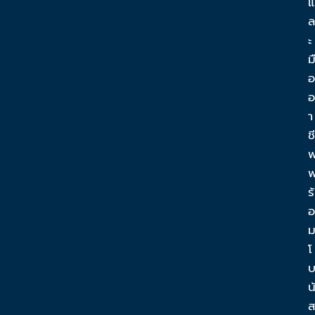
แ
ล
ะ
ม
อ
อ
า
ชี
ร้
อ
โ
น