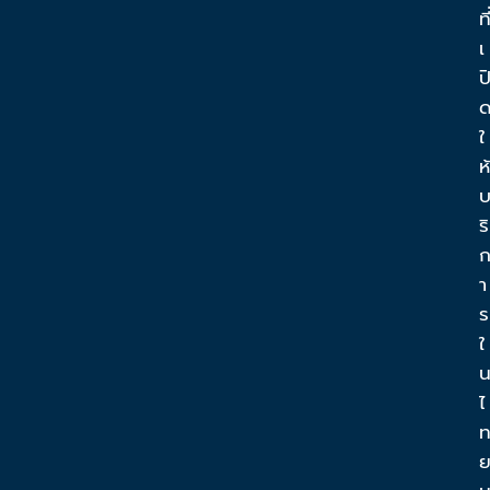
ที
เ
ป
ใ
ห้
ริ
า
ร
ใ
ไ