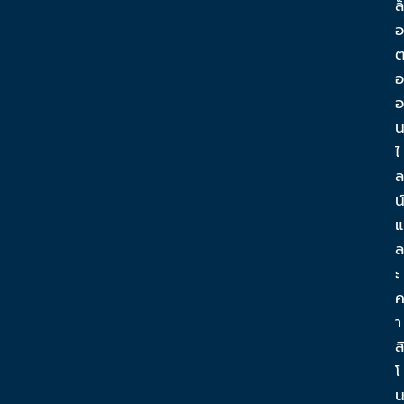
ล็
อ
อ
อ
ไ
ล
น
แ
ล
ะ
า
ส
โ