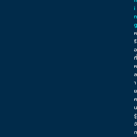
i
n
ห
รื
อ
ที
ห
ล
า
รู้
จั