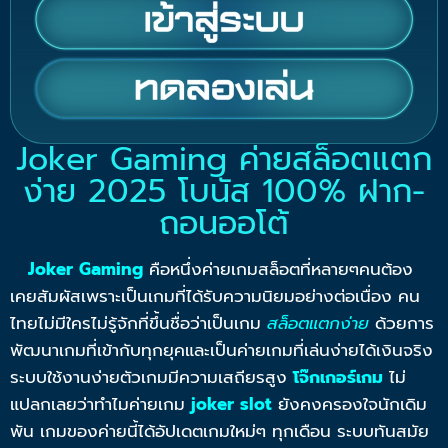
Joker Gaming ค่ายสล็อตแตก
ง่าย 2025 โบนัส 100% ฝาก-
ถอนออโต้
Joker Gaming
คือหนึ่งค่ายเกมสล็อตที่หลายๆคนต้อง
เคยสัมผัสเพราะเป็นเกมที่ได้รับความนิยมอย่างต่อเนื่อง คน
ไทยไม่มีใครไม่รู้จักที่ขึ้นชื่อว่าเป็นเกม
สล็อตแตกง่าย
ด้วยการ
พัฒนาเกมที่เข้ากับทุกยุคและเป็นค่ายเกมที่เล่นง่ายได้เงินจริง
ระบบใช้งานง่ายตัวเกมมีความเสถียรสูง
โจ๊กเกอร์เกม
ไม่
แปลกเลยว่าทำไมค่ายเกม
joker slot
ยังคงครองใจนักเดิม
พัน เกมของค่ายนี้ได้อัปเดตเกมใหม่ๆ ทุกเดือน ระบบทันสมัย