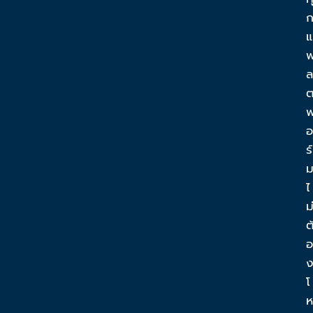
แ
ล
อ
ร์
ไ
ม
ต
อ
โ
ห