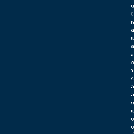
ไ
ห
ล
แ
ล
ะ
า
ร
อ
อ
แ