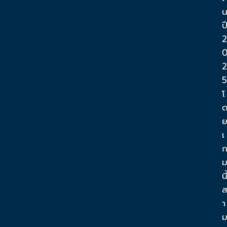
ป
2
2
5
โ
เ
นี
า