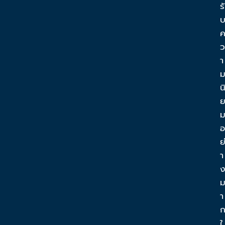
รั
ว
า
น
อ
ย
า
า
ใ