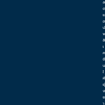
ล
แ
อ
ลิ
เ
ชั
ใ
ห้
ยุ
า