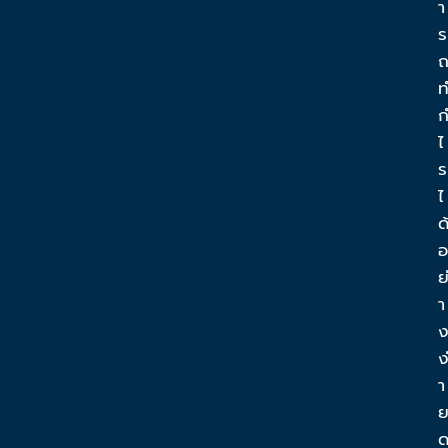
า
ร
ท
ก
ไ
ร
ไ
ด
อ
ย
า
ง
า