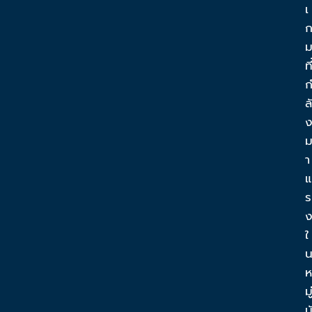
เ
ที
ก
ลั
า
แ
ร
ใ
ห
มู
น