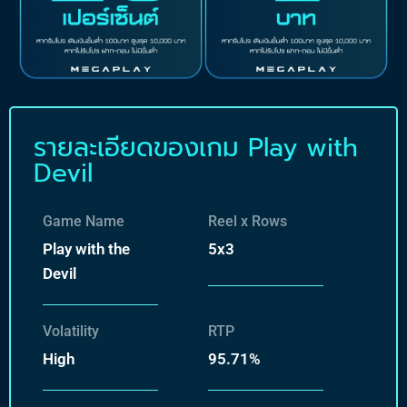
รายละเอียดของเกม Play with
Devil
Game Name
Reel x Rows
Play with the
5x3
Devil
Volatility
RTP
High
95.71%