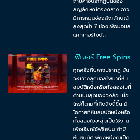
ถ้าปีศาจปรากฏบนช่อง
สัญลักษณ์ตรงกลาง อาจ
มีการหมุนช่องสัญลักษณ์
สูงสุดซ้ำ 7 ช่องเพื่อมอบส
แคทเทอร์โบนัส
ฟีเจอร์ Free Spins
ทุกครั้งที่ปีศาจปรากฏ มัน
จะขว้างลูกบอลไฟมาที่หีบ
สมบัติหนึ่งหรือทั้งสองใบที่
ด้านบนสุดของวงล้อ เมื่อ
ไหร่ก็ตามที่เกิดสิ่งนี้ขึ้น มี
โอกาสที่หีบสมบัติหนึ่งหรือ
ทั้งสองใบจะสุ่มเปิดใช้งาน
เพื่อเรียกใช้ฟรีสปิน ถ้ามี
หีบสมบัติเพียงหนึ่งใบเปิด