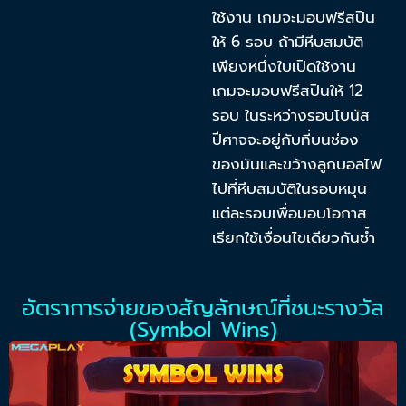
ใช้งาน เกมจะมอบฟรีสปิน
ให้ 6 รอบ ถ้ามีหีบสมบัติ
เพียงหนึ่งใบเปิดใช้งาน
เกมจะมอบฟรีสปินให้ 12
รอบ ในระหว่างรอบโบนัส
ปีศาจจะอยู่กับที่บนช่อง
ของมันและขว้างลูกบอลไฟ
ไปที่หีบสมบัติในรอบหมุน
แต่ละรอบเพื่อมอบโอกาส
เรียกใช้เงื่อนไขเดียวกันซ้ำ
อัตราการจ่ายของสัญลักษณ์ที่ชนะรางวัล
(Symbol Wins)