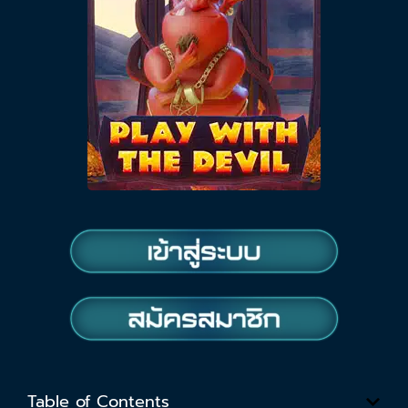
Table of Contents