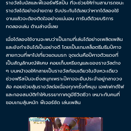
รางวัลโบนัสและฟีเจอร์ฟรีสปิน ที่จะช่วยให้ท่านสามารถชนะ
รางวัลได้อย่างง่ายดาย รับประกันได้เลยว่าหากได้ลองใช้
งานแล้วจะต้องติดใจอย่างแน่นอน การันตีด้วยบริการ
ทดลองเล่น ด้านล่างนี้เลย
เมื่อได้ลองใช้งานจะพบว่าเป็นเกมที่เล่นได้อย่างเพลิดเพลิน
และยังทำเงินได้เป็นอย่างดี โดยเป็นเกมสล็อตธีมธีมปีศาจ
สายกวนที่พาไปเที่ยวแดนนรก จุดเด่นคือปีศาจตัวแดงที่
เป็นสัญลักษณ์พิเศษ คอยเก็บเหรียญและของรางวัลต่าง
ๆ บนหน้าจอให้กลายเป็นรางวัลก้อนเดียวในจังหวะเดียว
ช่วงฟรีสปินจะยิ่งสนุกเพราะปีศาจจะยืนประจำอยู่กลางวง
ล้อ คอยช่วยลุ้นรางวัลต่อเนื่องทุกครั้งที่หมุน เอฟเฟกต์ไฟ
และกองสมบัติทำให้บรรยากาศดูมีชีวิตชีวา เหมาะกับคนที่
ชอบเกมลุ้นหนัก ฟีเจอร์ชัด เล่นเพลิน