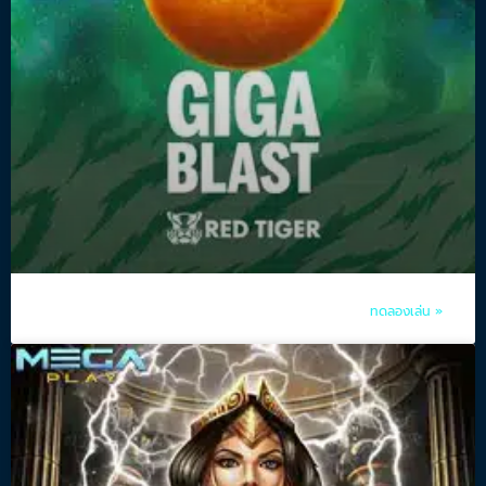
ทดลองเล่น »