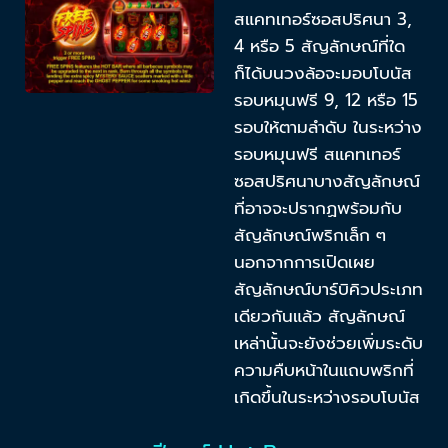
สแคทเทอร์ซอสปริศนา 3,
4 หรือ 5 สัญลักษณ์ที่ใด
ก็ได้บนวงล้อจะมอบโบนัส
รอบหมุนฟรี 9, 12 หรือ 15
รอบให้ตามลำดับ ในระหว่าง
รอบหมุนฟรี สแคทเทอร์
ซอสปริศนาบางสัญลักษณ์
ที่อาจจะปรากฏพร้อมกับ
สัญลักษณ์พริกเล็ก ๆ
นอกจากการเปิดเผย
สัญลักษณ์บาร์บิคิวประเภท
เดียวกันแล้ว สัญลักษณ์
เหล่านั้นจะยังช่วยเพิ่มระดับ
ความคืบหน้าในแถบพริกที่
เกิดขึ้นในระหว่างรอบโบนัส