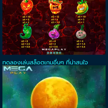
ทดลองเล่นสล็อตเกมอื่นๆ ที่น่าสนใจ