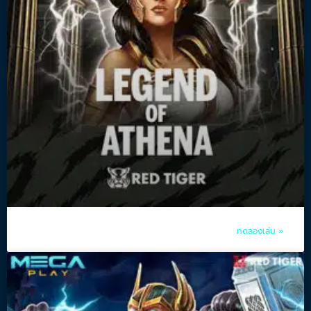
ทดลองเล่น »