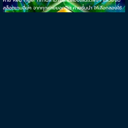
สล็อตเกมอื่นๆ จากทุกค่ายยอดฮิต ค่ายชั้นนำ ให้เลือกลองใช้
บริการอีกเพียบ รับรองได้เลยว่าสามารถใช้งานได้อย่างลื่นไหล
ไม่มีสะดุด ไม่ว่าจะเป็นจากอุปกรณ์คอมพิวเตอร์ แท็ปเล็ตหรือ
มือถือ ซึ่งเราได้ออกแบบและพัฒนาบริการของเราด้วย
มาตรฐานสากล มั่นใจได้ทุกการเดิมพัน เริ่มต้นเพียง 1 บาท
เท่านั้น นอกจากบริการทดลองเล่นแล้ว เรายังมีบริการแนะนำ
สูตรและเทคนิคทำเงินต่างๆ ให้นำไปลองใช้งานควบคู่กันอีก
ด้วย เท่านั้นยังไม่พอหากท่านมีทุนน้อยเราก็มีโปรโมชั่นแจก
โบนัสเครดิตฟรีและกิจกรรมต่างๆ ให้ร่วมสนุกทุกวัน และหาก
ติดขัดหรือมีปัญหาในการใช้งานก็สามารถติดต่อสอบถามเจ้า
หน้าที่แอดมินของเราได้ตลอด 24 ชม. ผ่าน Line@ ของเรา
Telegram
VK
X
Facebook
Twitter
ทดลองเล่น »