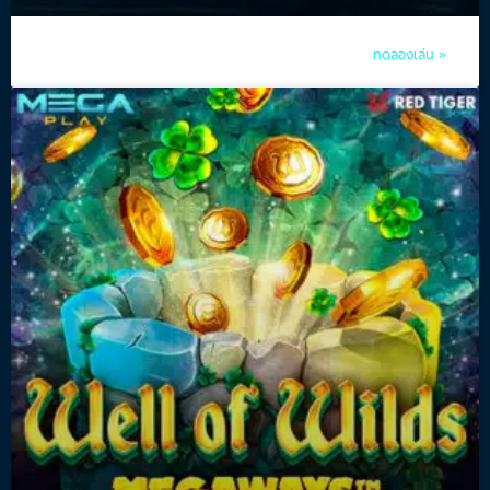
ทดลองเล่น »