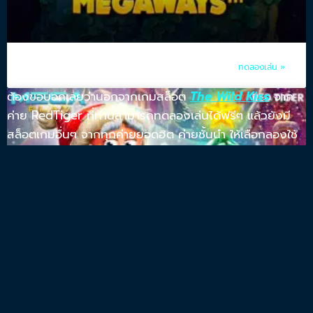
ทดลองเล่น »
ต้องขอบอกเลยว่านอกจากเกมสล็อต
The Wild Kiss
จาก
ค่าย RedTiger ที่ท่านสามารถทดลองเล่นได้ฟรีๆ แล้วยังมี
สล็อตเกมอื่นๆ จากทุกค่ายยอดฮิต ค่ายชั้นนำ ให้เลือกลองใช้
บริการอีกเพียบ รับรองได้เลยว่าสามารถใช้งานได้อย่างลื่นไหล
ไม่มีสะดุด ไม่ว่าจะเป็นจากอุปกรณ์คอมพิวเตอร์ แท็ปเล็ตหรือ
มือถือ ซึ่งเราได้ออกแบบและพัฒนาบริการของเราด้วย
มาตรฐานสากล มั่นใจได้ทุกการเดิมพัน เริ่มต้นเพียง 1 บาท
เท่านั้น นอกจากบริการทดลองเล่นแล้ว เรายังมีบริการแนะนำ
สูตรและเทคนิคทำเงินต่างๆ ให้นำไปลองใช้งานควบคู่กันอีก
ด้วย เท่านั้นยังไม่พอหากท่านมีทุนน้อยเราก็มีโปรโมชั่นแจก
โบนัสเครดิตฟรีและกิจกรรมต่างๆ ให้ร่วมสนุกทุกวัน และหาก
ติดขัดหรือมีปัญหาในการใช้งานก็สามารถติดต่อสอบถามเจ้า