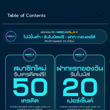
Table of Contents