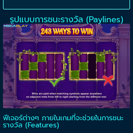
รูปแบบการชนะรางวัล (Paylines)
ฟีเจอร์ต่างๆ ภายในเกมที่จะช่วยในการชนะ
รางวัล (Features)