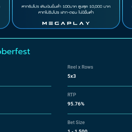
oberfest
Reel x Rows
5x3
RTP
95.76%
Bet Size
1 - 1,500