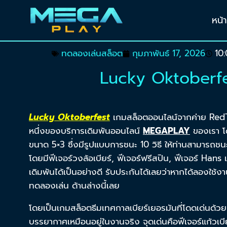
หน้
ทดลองเล่นสล็อต
กุมภาพันธ์ 17, 2026
10
Lucky Oktoberfe
Lucky Oktoberfest
เกมสล็อตออนไลน์จากค่าย RedTig
หนึ่งของบริการเดิมพันออนไลน์
MEGAPLAY
ของเรา โด
ขนาด 5×3 ซึ่งมีรูปแบบการชนะ 10 วิธี ให้ท่านสามารถชนะ
โดยมีฟีเจอร์วงล้อเบียร์, ฟีเจอร์ฟรีสปิน, ฟีเจอร์ Hans
เดิมพันได้เป็นอย่างดี รับประกันได้เลยว่าหากได้ลองใช้
ทดลองเล่น ด้านล่างนี้เลย
โดยเป็นเกมสล็อตธีมเทศกาลเบียร์เยอรมันที่โดดเด่นด้ว
บรรยากาศเหมือนอยู่ในงานจริง จุดเด่นคือฟีเจอร์แก้วเบียร