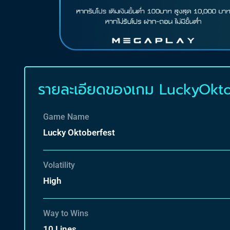
รายละเอียดของเกม LuckyOkt
Game Name
Lucky Oktoberfest
Volatility
High
Way to Wins
10 Lines