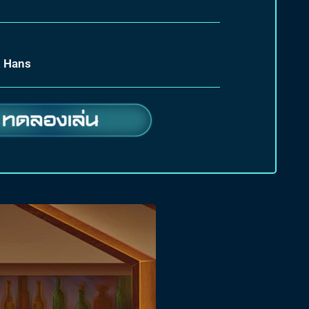
, Hans