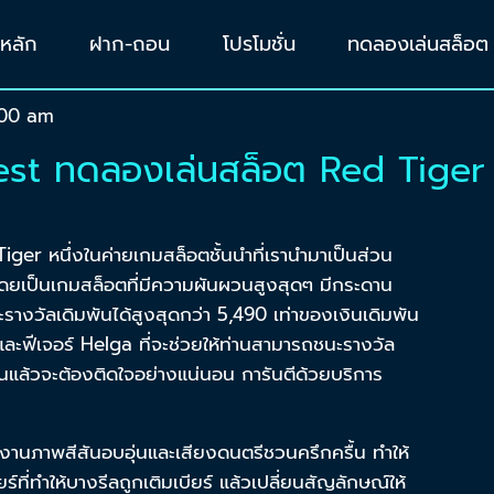
าหลัก
ฝาก-ถอน
โปรโมชั่น
ทดลองเล่นสล็อต
:00 am
st ทดลองเล่นสล็อต Red Tige
er หนึ่งในค่ายเกมสล็อตชั้นนำที่เรานำมาเป็นส่วน
ยเป็นเกมสล็อตที่มีความผันผวนสูงสุดๆ มีกระดาน
รางวัลเดิมพันได้สูงสุดกว่า 5,490 เท่าของเงินเดิมพัน
 และฟีเจอร์ Helga ที่จะช่วยให้ท่านสามารถชนะรางวัล
งานแล้วจะต้องติดใจอย่างแน่นอน การันตีด้วยบริการ
ยงานภาพสีสันอบอุ่นและเสียงดนตรีชวนครึกครื้น ทำให้
์ที่ทำให้บางรีลถูกเติมเบียร์ แล้วเปลี่ยนสัญลักษณ์ให้