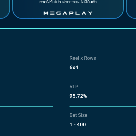
Reel x Rows
6x4
RTP
95.72%
Bet Size
1 - 400