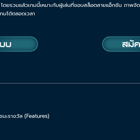
 โดยรวมแล้วเกมนี้เหมาะกับผู้เล่นที่ชอบสล็อตสายแอ็กชัน ภาพจัด
กเกมได้ตลอดเวลา
รชนะรางวัล (Features)