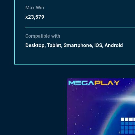
Max Win
x23,579
Compatible with
Desktop, Tablet, Smartphone, iOS, Android