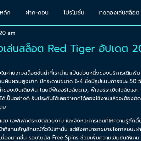
าหลัก
ฝาก-ถอน
โปรโมชั่น
ทดลองเล่นสล็อต
:20 am
งเล่นสล็อต Red Tiger อัปเดต
นค่ายเกมสล็อตชั้นนำที่เรานำมาเป็นส่วนหนึ่งของบริการเดิมพัน
ามผันผวนสูงมาก มีกระดานขนาด 6×4 ซึ่งมีรูปแบบการชนะ 50 วิ
าของเงินเดิมพัน โดยมีฟีเจอร์ไวล์ดดาว, ฟีเจอร์ระเบิดไวล์ดและ
ได้เป็นอย่างดี รับประกันได้เลยว่าหากได้ลองใช้งานแล้วจะต้องติด
เลย
ย เอฟเฟกต์ระเบิดสวยงาม และจังหวะการเล่นที่ให้ความรู้สึกตื่
หน้าที่แทนสัญลักษณ์ทั่วไปเท่านั้น แต่ยังสามารถขยายโอกาสชนะผ่
อเนื่องมากขึ้น รอบโบนัส Free Spins ช่วยเพิ่มความเข้มข้นให้เกม