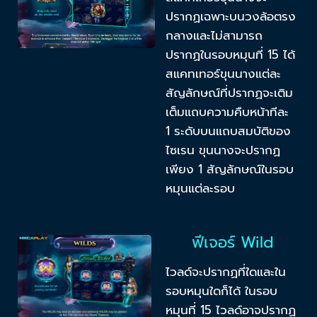
ปรากฏเฉพาะบนวงล้อตรง
กลางและไม่สามารถ
ปรากฏในรอบหมุนที่ 15 ได้
สแคทเทอร์ขุนนางแต่ละ
สัญลักษณ์ที่ปรากฏจะเติม
เต็มแถบความคืบหน้าทีละ
1 ระดับบนแถบสมบัติของ
ไซเรน ขุนนางจะปรากฏ
เพียง 1 สัญลักษณ์ในรอบ
หมุนแต่ละรอบ
ฟีเจอร์ Wild
ไวลด์จะปรากฏที่ใดและใน
รอบหมุนใดก็ได้ ในรอบ
หมุนที่ 15 ไวลด์อาจปรากฏ