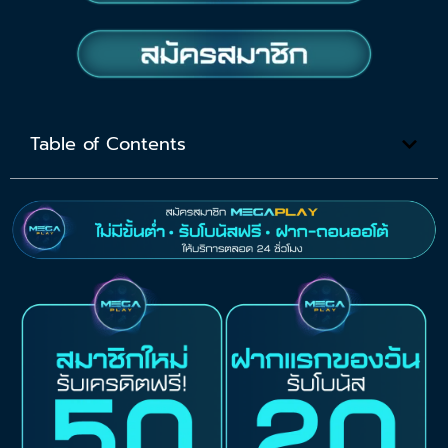
Table of Contents