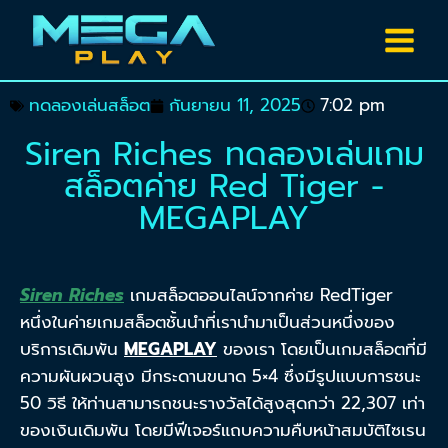
ทดลองเล่นสล็อต
กันยายน 11, 2025
7:02 pm
Siren Riches ทดลองเล่นเกม
สล็อตค่าย Red Tiger -
MEGAPLAY
Siren Riches
เกมสล็อตออนไลน์จากค่าย RedTiger
หนึ่งในค่ายเกมสล็อตชั้นนำที่เรานำมาเป็นส่วนหนึ่งของ
บริการเดิมพัน
MEGAPLAY
ของเรา โดยเป็นเกมสล็อตที่มี
ความผันผวนสูง มีกระดานขนาด 5×4 ซึ่งมีรูปแบบการชนะ
50 วิธี ให้ท่านสามารถชนะรางวัลได้สูงสุดกว่า 22,307 เท่า
ของเงินเดิมพัน โดยมีฟีเจอร์แถบความคืบหน้าสมบัติไซเรน