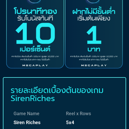
รายละเอียดเบื้องต้นของเกม
SirenRiches
Game Name
Reel x Rows
Siren Riches
5x4