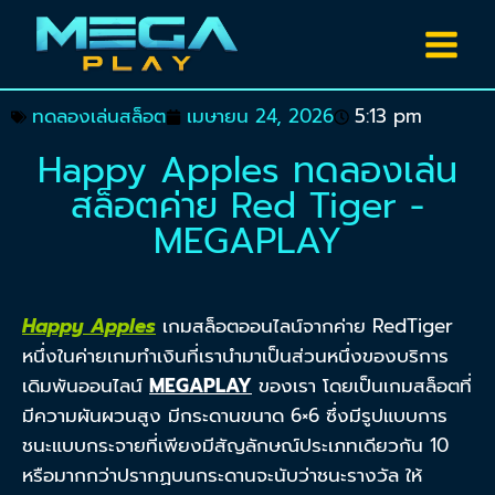
ทดลองเล่นสล็อต
เมษายน 24, 2026
5:13 pm
Happy Apples ทดลองเล่น
สล็อตค่าย Red Tiger -
MEGAPLAY
Happy Apples
เกมสล็อตออนไลน์จากค่าย RedTiger
หนึ่งในค่ายเกมทำเงินที่เรานำมาเป็นส่วนหนึ่งของบริการ
เดิมพันออนไลน์
MEGAPLAY
ของเรา โดยเป็นเกมสล็อตที่
มีความผันผวนสูง มีกระดานขนาด 6×6 ซึ่งมีรูปแบบการ
ชนะแบบกระจายที่เพียงมีสัญลักษณ์ประเภทเดียวกัน 10
หรือมากกว่าปรากฏบนกระดานจะนับว่าชนะรางวัล ให้