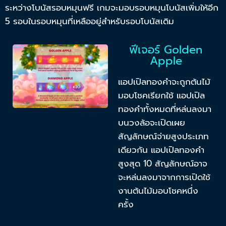
ระหว่างโบนัสรอบหมุนฟรี เกมจะมอบรอบหมุนโบนัสเพิ่มให้อีก
5 รอบในรอบหมุนที่เหลืออยู่สำหรับรอบโบนัสเดิม
ฟีเจอร์ Golden
Apple
แอปเปิลทองคำจะถูกต้นไม้
มอบโชคเรียกใช้ แอปเปิล
ทองคำทั้งหมดที่หล่นลงมา
บนวงล้อจะเปิดเผย
สัญลักษณ์จ่ายสูงประเภท
เดียวกัน แอปเปิลทองคำ
สูงสุด 10 สัญลักษณ์อาจ
จะหล่นลงมาจากการเปิดใช้
งานต้นไม้มอบโชคหนึ่ง
ครั้ง