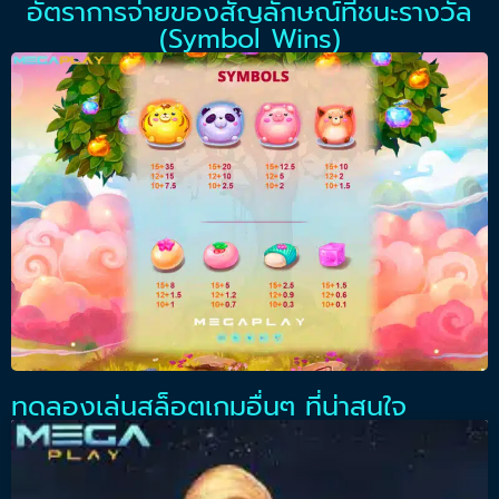
อัตราการจ่ายของสัญลักษณ์ที่ชนะรางวัล
(Symbol Wins)
ทดลองเล่นสล็อตเกมอื่นๆ ที่น่าสนใจ