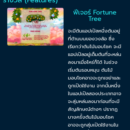
รางวัล (Features)
ฟีเจอร์ Fortune
Tree
จะมีต้นแอปเปิลหนึ่งต้นอยู่
ที่ด้านบนของวงล้อ ซึ่ง
เรียกว่าต้นไม้มอบโชค จะมี
แอปเปิลอยู่เต็มต้นที่จะหล่น
ลงมาเมื่อไหร่ก็ได้ ในช่วง
เริ่มต้นรอบหมุน ต้นไม้
มอบโชคอาจจะถูกเขย่าและ
ถูกเปิดใช้งาน จากนั้นหนึ่ง
ในแอปเปิลสองประเภทอาจ
จะสุ่มหล่นลงมาก่อนที่จะมี
สัญลักษณ์ต่างๆ ปรากฏ
บางครั้งต้นไม้มอบโชค
อาจจะถูกสุ่มเปิดใช้งานใน