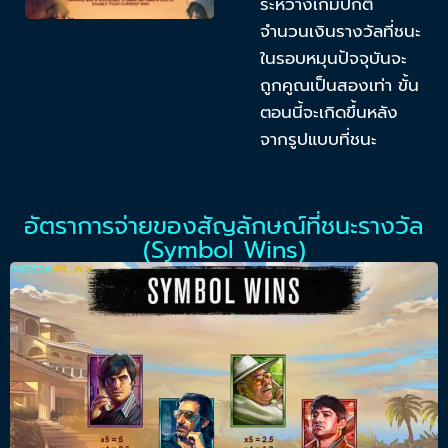
ระหว่างเกมปกติ
จำนวนเงินรางวัลที่ชนะ
ในรอบหมุนปัจจุบันจะ
ถูกคูณเป็นสองเท่า ขั้น
ตอนนี้จะเกิดขึ้นหลัง
จากรูปแบบที่ชนะ
อัตราการจ่ายของสัญลักษณ์ที่ชนะรางวัล
(Symbol Wins)