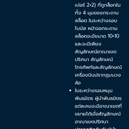
เปอร์ 2×2) ที่ถูกล็อกใน
ทั้ง 4 มุมของกระดาน
สล็อต ในระหว่างรอบ
โบนัส หน้าจอกระดาน
สล็อตจะมีขนาด 10×10
และจะมีเพียง
สัญลักษณ์อาณาเขต
ปริศนา สัญลักษณ์
โทรศัพท์และสัญลักษณ์
เครื่องบินปรากฏบนวง
ล้อ
ในระหว่างรอบหมุน
พันธมิตร ผู้นำพันธมิตร
แต่ละคนจะมีอาณาเขตที่
ขยายได้เมื่อสัญลักษณ์
อาณาเขตปริศนา