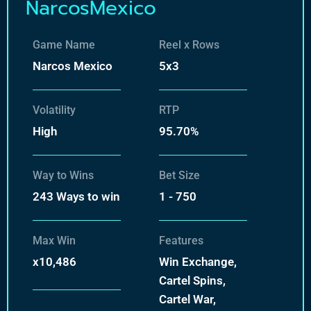
NarcosMexico
Game Name
Reel x Rows
Narcos Mexico
5x3
Volatility
RTP
High
95.70%
Way to Wins
Bet Size
243 Ways to win
1 - 750
Max Win
Features
x10,486
Win Exchange,
Cartel Spins,
Cartel War,