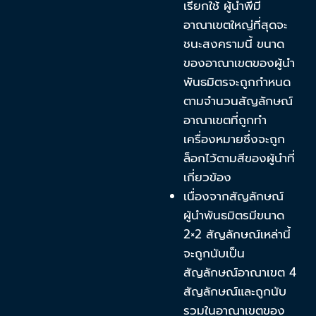
เรียกใช้ ผู้นำพี่มี
อาณาเขตใหญ่ที่สุดจะ
ชนะสงครามนี้ ขนาด
ของอาณาเขตของผู้นำ
พันธมิตรจะถูกกำหนด
ตามจำนวนสัญลักษณ์
อาณาเขตที่ถูกทำ
เครื่องหมายซึ่งจะถูก
ล็อกไว้ตามสีของผู้นำที่
เกี่ยวข้อง
เนื่องจากสัญลักษณ์
ผู้นำพันธมิตรมีขนาด
2×2 สัญลักษณ์เหล่านี้
จะถูกนับเป็น
สัญลักษณ์อาณาเขต 4
สัญลักษณ์และถูกนับ
รวมในอาณาเขตของ