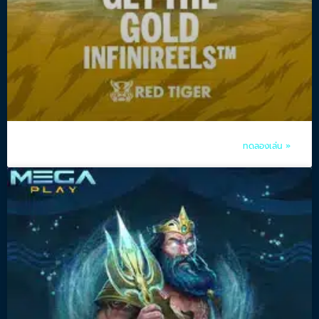
ทดลองเล่น »