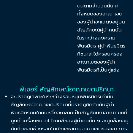
ตนตามจำนวนนั้น ค่า
ทั้งหมดของอาณาเขต
ของผู้นำจะแสดงอยู่บน
สัญลักษณ์ผู้นำคนนั้น
ในระหว่างสงคราม
พันธมิตร ผู้นำพันธมิตร
ที่ชนะจะได้ครอบครอง
อาณาเขตของผู้นำ
พันธมิตรที่เป็นคู่แข่ง
ฟีเจอร์ สัญลักษณ์อาณาเขตปริศนา
จะปรากฏเฉพาะในระหว่างรอบหมุนพันธมิตรเท่านั้น
สัญลักษณ์อาณาเขตปริศนาที่ปรากฏติดกันกับผู้นำ
พันธมิตรคนใดคนหนึ่งจะกลายเป็นสัญลักษณ์อาณาเขตที่
ถูกทำเครื่องหมายไว้ตามสีของผู้นำคนนั้น ๆ จะถูกล็อกอยู่
กับที่ตลอดช่วงรอบโบนัสและขยายอาณาเขตของเขา การ