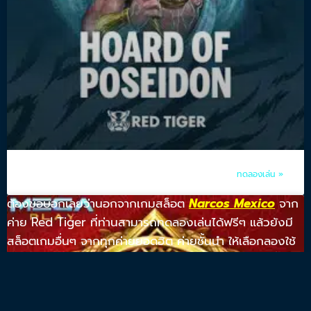
ทดลองเล่น »
ต้องขอบอกเลยว่านอกจากเกมสล็อต
Narcos Mexico
จาก
ค่าย Red Tiger ที่ท่านสามารถทดลองเล่นได้ฟรีๆ แล้วยังมี
สล็อตเกมอื่นๆ จากทุกค่ายยอดฮิต ค่ายชั้นนำ ให้เลือกลองใช้
บริการอีกเพียบ รับรองได้เลยว่าสามารถใช้งานได้อย่างลื่นไหล
ไม่มีสะดุด ไม่ว่าจะเป็นจากอุปกรณ์คอมพิวเตอร์ แท็ปเล็ตหรือ
มือถือ ซึ่งเราได้ออกแบบและพัฒนาบริการของเราด้วย