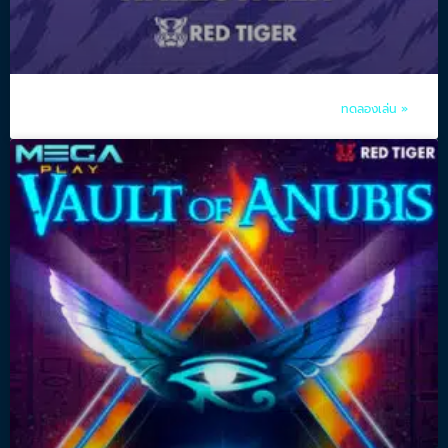
ทดลองเล่น »