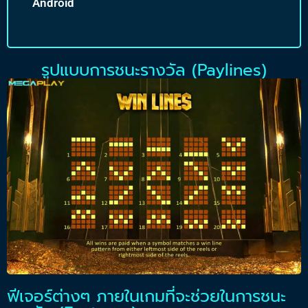
Android
รูปแบบการชนะรางวัล (Paylines)
ฟีเจอร์ต่างๆ ภายในเกมที่จะช่วยในการชนะ