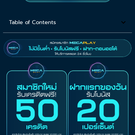
Table of Contents