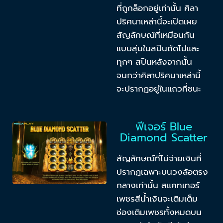
ที่ถูกล็อกอยู่เท่านั้น ศิลา
ปริศนาเหล่านี้จะเปิดเผย
สัญลักษณ์ที่เหมือนกัน
แบบสุ่มในสปินถัดไปและ
ทุกๆ สปินหลังจากนั้น
จนกว่าศิลาปริศนาเหล่านี้
จะปรากฏอยู่ในแถวที่ชนะ
ฟีเจอร์ Blue
Diamond Scatter
สัญลักษณ์ที่ไม่จ่ายเงินที่
ปรากฏเฉพาะบนวงล้อตรง
กลางเท่านั้น สแคทเทอร์
เพชรสีน้ำเงินจะเติมเต็ม
ช่องเติมเพชรทั้งหมดบน