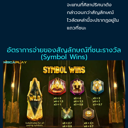
จะแทนที่ศิลาปริศนาดัง
กล่าวจนกว่าสัญลักษณ์
ไวล์ดเหล่านี้จะปรากฏอยู่ใน
แถวที่ชนะ
อัตราการจ่ายของสัญลักษณ์ที่ชนะรางวัล
(Symbol Wins)