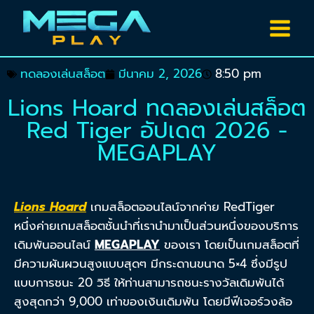
ทดลองเล่นสล็อต
มีนาคม 2, 2026
8:50 pm
Lions Hoard ทดลองเล่นสล็อต
Red Tiger อัปเดต 2026 -
MEGAPLAY
Lions Hoard
เกมสล็อตออนไลน์จากค่าย RedTiger
หนึ่งค่ายเกมสล็อตชั้นนำที่เรานำมาเป็นส่วนหนึ่งของบริการ
เดิมพันออนไลน์
MEGAPLAY
ของเรา โดยเป็นเกมสล็อตที่
มีความผันผวนสูงแบบสุดๆ มีกระดานขนาด 5×4 ซึ่งมีรูป
แบบการชนะ 20 วิธี ให้ท่านสามารถชนะรางวัลเดิมพันได้
สูงสุดกว่า 9,000 เท่าของเงินเดิมพัน โดยมีฟีเจอร์วงล้อ