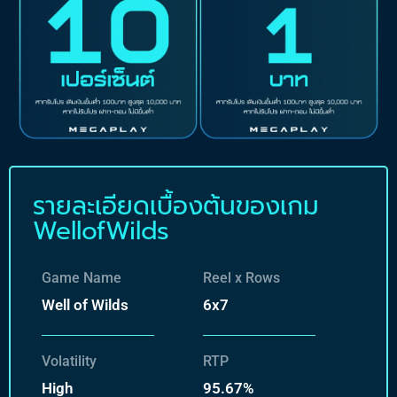
รายละเอียดเบื้องต้นของเกม
WellofWilds
Game Name
Reel x Rows
Well of Wilds
6x7
Volatility
RTP
High
95.67%