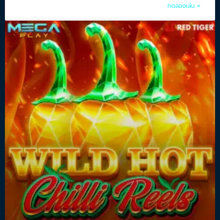
ทดลองเล่น »