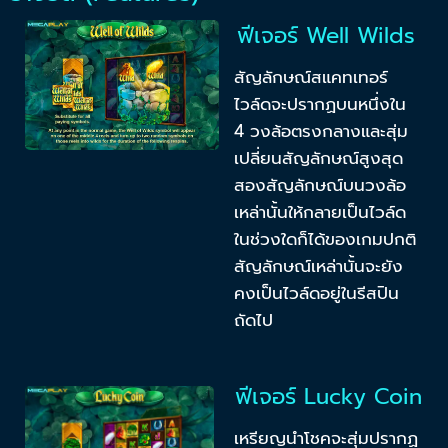
ฟีเจอร์ Well Wilds
สัญลักษณ์สแคทเทอร์
ไวล์ดจะปรากฏบนหนึ่งใน
4 วงล้อตรงกลางและสุ่ม
เปลี่ยนสัญลักษณ์สูงสุด
สองสัญลักษณ์บนวงล้อ
เหล่านั้นให้กลายเป็นไวล์ด
ในช่วงใดก็ได้ของเกมปกติ
สัญลักษณ์เหล่านั้นจะยัง
คงเป็นไวล์ดอยู่ในรีสปิน
ถัดไป
ฟีเจอร์ Lucky Coin
เหรียญนำโชคจะสุ่มปรากฏ