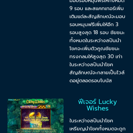
มอบรอบหมุนฟรีให้ทั้งหมด
9 รอบ และสแคทเทอร์เพิ่ม
เติมแต่ละสัญลักษณ์จะมอบ
รอบหมุนฟรีเพิ่มให้อีก 3
รอบสูงสุด 18 รอบ ชัยชนะ
ทั้งหมดในระหว่างสปินนำ
โชคจะเพิ่มตัวคูณชัยชนะ
ทรงกลมให้สูงสุด 30 เท่า
ในระหว่างสปินนำโชค
สัญลักษณ์จะกลายเป็นไวล์
ดอยู่ตลอดรอบโบนัส
ฟีเจอร์ Lucky
Wishes
ในระหว่างสปินนำโชค
เหรียญนำโชคทั้งหมดจะถูก