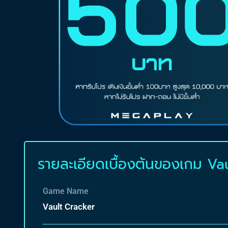
รายละเอียดเบื้องต้นของเกม Va
Game Name
Vault Cracker