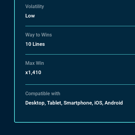
Volatility
Low
Way to Wins
10 Lines
Max Win
x1,410
Compatible with
Desktop, Tablet, Smartphone, iOS, Android