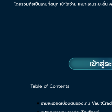
โดยรวมถือเป็นเกมที่สนุก เข้าใจง่าย เหมาะเล่นระยะสั้น
Table of Contents
รายละเอียดเบื้องต้นของเกม VaultCrac