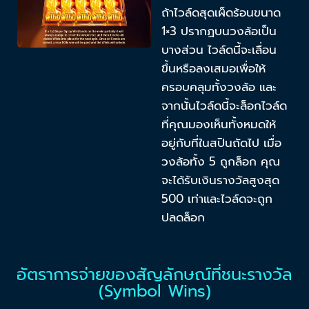
ถ้าไวล์ดสุดเผ็ดร้อนขนาด
1×3 ปรากฏบนวงล้อเป็น
บางส่วน ไวล์ดนี้จะเลื่อน
ขึ้นหรือลงเสมอเพื่อให้
ครอบคลุมทั้งวงล้อ และ
จากนั้นไวล์ดนี้จะล็อกไวล์ด
ที่คุณมองเห็นทั้งหมดให้
อยู่กับที่ในสปินถัดไป เมื่อ
วงล้อทั้ง 5 ถูกล็อก คุณ
จะได้รับเงินรางวัลสูงสุด
500 เท่าและไวล์ดจะถูก
ปลดล็อก
อัตราการจ่ายของสัญลักษณ์ที่ชนะรางวัล
(Symbol Wins)