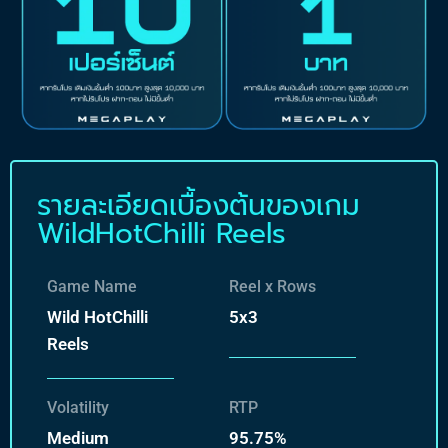
รายละเอียดเบื้องต้นของเกม
WildHotChilli Reels
Game Name
Reel x Rows
Wild HotChilli
5x3
Reels
Volatility
RTP
Medium
95.75%