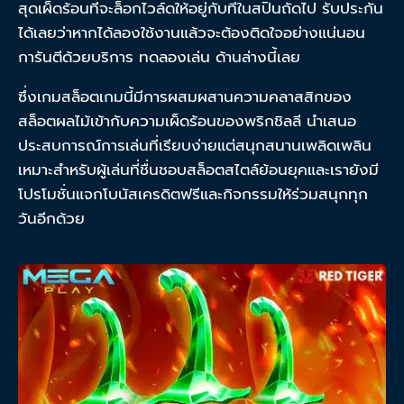
สุดเผ็ดร้อนที่จะล็อกไวล์ดให้อยู่กับที่ในสปินถัดไป รับประกัน
ได้เลยว่าหากได้ลองใช้งานแล้วจะต้องติดใจอย่างแน่นอน
การันตีด้วยบริการ ทดลองเล่น ด้านล่างนี้เลย
ซึ่งเกมสล็อตเกมนี้มีการผสมผสานความคลาสสิกของ
สล็อตผลไม้เข้ากับความเผ็ดร้อนของพริกชิลลี นำเสนอ
ประสบการณ์การเล่นที่เรียบง่ายแต่สนุกสนานเพลิดเพลิน
เหมาะสำหรับผู้เล่นที่ชื่นชอบสล็อตสไตล์ย้อนยุคและเรายังมี
โปรโมชั่นแจกโบนัสเครดิตฟรีและกิจกรรมให้ร่วมสนุกทุก
วันอีกด้วย