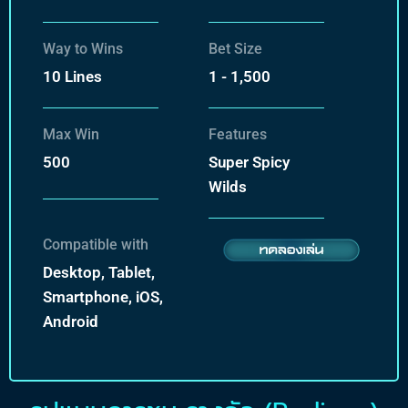
Way to Wins
Bet Size
10 Lines
1 - 1,500
Max Win
Features
500
Super Spicy
Wilds
Compatible with
Desktop, Tablet,
Smartphone, iOS,
Android