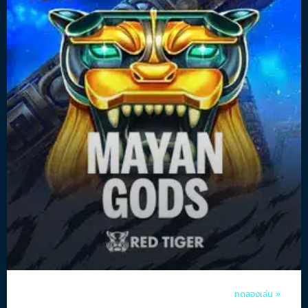
ทดลองเล่น »