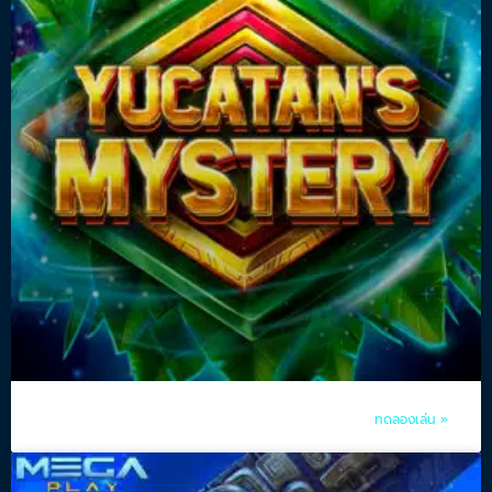
ทดลองเล่น »