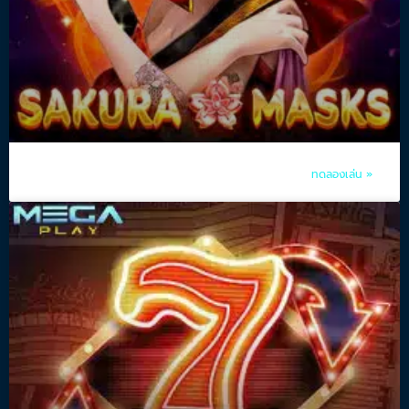
ทดลองเล่น »