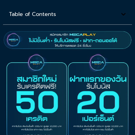
Table of Contents