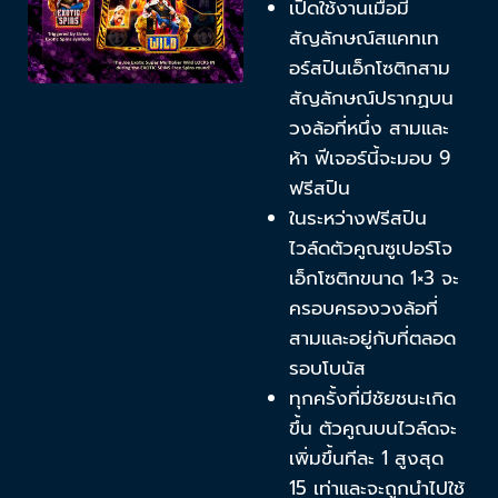
เปิดใช้งานเมื่อมี
สัญลักษณ์สแคทเท
อร์สปินเอ็กโซติกสาม
สัญลักษณ์ปรากฏบน
วงล้อที่หนึ่ง สามและ
ห้า ฟีเจอร์นี้จะมอบ 9
ฟรีสปิน
ในระหว่างฟรีสปิน
ไวล์ดตัวคูณซูเปอร์โจ
เอ็กโซติกขนาด 1×3 จะ
ครอบครองวงล้อที่
สามและอยู่กับที่ตลอด
รอบโบนัส
ทุกครั้งที่มีชัยชนะเกิด
ขึ้น ตัวคูณบนไวล์ดจะ
เพิ่มขึ้นทีละ 1 สูงสุด
15 เท่าและจะถูกนำไปใช้