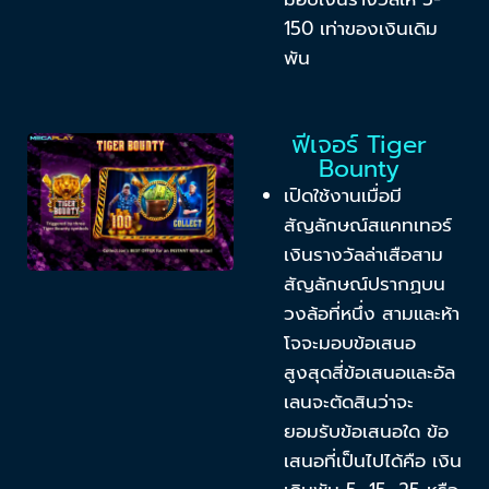
150 เท่าของเงินเดิม
พัน
ฟีเจอร์ Tiger
Bounty
เปิดใช้งานเมื่อมี
สัญลักษณ์สแคทเทอร์
เงินรางวัลล่าเสือสาม
สัญลักษณ์ปรากฏบน
วงล้อที่หนึ่ง สามและห้า
โจจะมอบข้อเสนอ
สูงสุดสี่ข้อเสนอและอัล
เลนจะตัดสินว่าจะ
ยอมรับข้อเสนอใด ข้อ
เสนอที่เป็นไปได้คือ เงิน