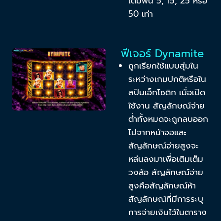
เดิมพัน 5, 15, 25 หรือ
50 เท่า
ฟีเจอร์ Dynamite
ถูกเรียกใช้แบบสุ่มใน
ระหว่างเกมปกติหรือใน
สปินเอ็กโซติก เมื่อเปิด
ใช้งาน สัญลักษณ์จ่าย
ต่ำทั้งหมดจะถูกลบออก
ไปจากหน้าจอและ
สัญลักษณ์จ่ายสูงจะ
หล่นลงมาเพื่อเติมเต็ม
วงล้อ สัญลักษณ์จ่าย
สูงคือสัญลักษณ์ห้า
สัญลักษณ์ที่มีการระบุ
การจ่ายเงินไว้ในตาราง