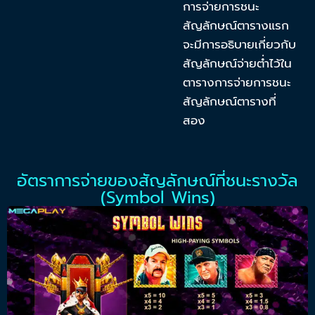
การจ่ายการชนะ
สัญลักษณ์ตารางแรก
จะมีการอธิบายเกี่ยวกับ
สัญลักษณ์จ่ายต่ำไว้ใน
ตารางการจ่ายการชนะ
สัญลักษณ์ตารางที่
สอง
อัตราการจ่ายของสัญลักษณ์ที่ชนะรางวัล
(Symbol Wins)