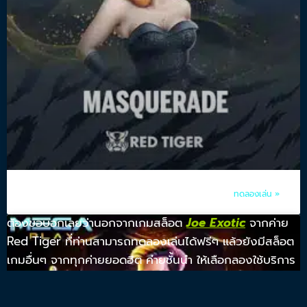
ทดลองเล่น »
ต้องขอบอกเลยว่านอกจากเกมสล็อต
Joe Exotic
จากค่าย
Red Tiger ที่ท่านสามารถทดลองเล่นได้ฟรีๆ แล้วยังมีสล็อต
เกมอื่นๆ จากทุกค่ายยอดฮิต ค่ายชั้นนำ ให้เลือกลองใช้บริการ
อีกเพียบ รับรองได้เลยว่าสามารถใช้งานได้อย่างลื่นไหล ไม่มี
สะดุด ไม่ว่าจะเป็นจากอุปกรณ์คอมพิวเตอร์ แท็ปเล็ตหรือมือ