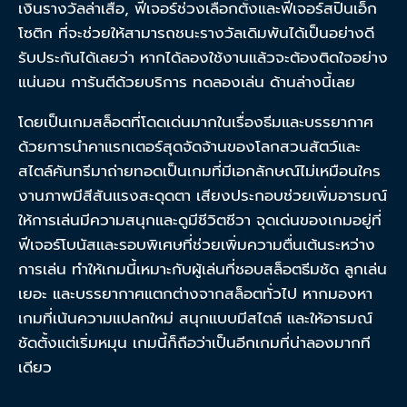
เงินรางวัลล่าเสือ, ฟีเจอร์ช่วงเลือกตั้งและฟีเจอร์สปินเอ็ก
โซติก ที่จะช่วยให้สามารถชนะรางวัลเดิมพันได้เป็นอย่างดี
รับประกันได้เลยว่า หากได้ลองใช้งานแล้วจะต้องติดใจอย่าง
แน่นอน การันตีด้วยบริการ ทดลองเล่น ด้านล่างนี้เลย
โดยเป็นเกมสล็อตที่โดดเด่นมากในเรื่องธีมและบรรยากาศ
ด้วยการนำคาแรกเตอร์สุดจัดจ้านของโลกสวนสัตว์และ
สไตล์คันทรีมาถ่ายทอดเป็นเกมที่มีเอกลักษณ์ไม่เหมือนใคร
งานภาพมีสีสันแรงสะดุดตา เสียงประกอบช่วยเพิ่มอารมณ์
ให้การเล่นมีความสนุกและดูมีชีวิตชีวา จุดเด่นของเกมอยู่ที่
ฟีเจอร์โบนัสและรอบพิเศษที่ช่วยเพิ่มความตื่นเต้นระหว่าง
การเล่น ทำให้เกมนี้เหมาะกับผู้เล่นที่ชอบสล็อตธีมชัด ลูกเล่น
เยอะ และบรรยากาศแตกต่างจากสล็อตทั่วไป หากมองหา
เกมที่เน้นความแปลกใหม่ สนุกแบบมีสไตล์ และให้อารมณ์
ชัดตั้งแต่เริ่มหมุน เกมนี้ก็ถือว่าเป็นอีกเกมที่น่าลองมากที
เดียว