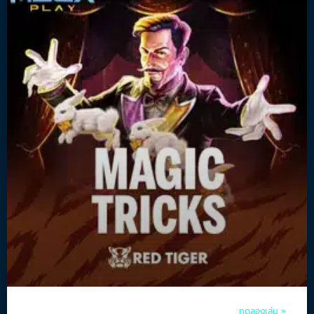
ทดลองเล่น »