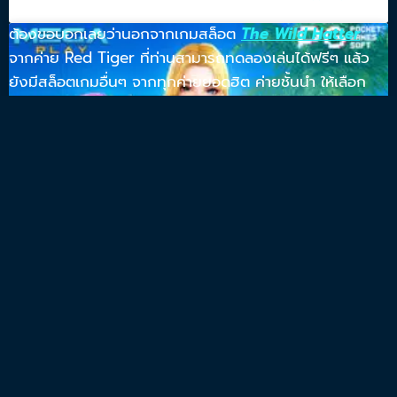
ต้องขอบอกเลยว่านอกจากเกมสล็อต
The Wild Hatter
จากค่าย Red Tiger ที่ท่านสามารถทดลองเล่นได้ฟรีๆ แล้ว
ยังมีสล็อตเกมอื่นๆ จากทุกค่ายยอดฮิต ค่ายชั้นนำ ให้เลือก
ลองใช้บริการอีกเพียบ รับรองได้เลยว่าสามารถใช้งานได้อย่าง
ลื่นไหล ไม่มีสะดุด ไม่ว่าจะเป็นจากอุปกรณ์คอมพิวเตอร์
แท็ปเล็ตหรือมือถือ ซึ่งเราได้ออกแบบและพัฒนาบริการของเรา
ด้วยมาตรฐานสากล มั่นใจได้ทุกการเดิมพัน เริ่มต้นเพียง 1
บาทเท่านั้น นอกจากบริการทดลองเล่นแล้ว เรายังมีบริการ
แนะนำสูตรและเทคนิคทำเงินต่างๆ ให้นำไปลองใช้งานควบคู่
กันอีกด้วย เท่านั้นยังไม่พอหากท่านมีทุนน้อยเราก็มีโปรโมชั่น
แจกโบนัสเครดิตฟรีและกิจกรรมต่างๆ ให้ร่วมสนุกทุกวัน และ
หากติดขัดหรือมีปัญหาในการใช้งานก็สามารถติดต่อสอบถาม
เจ้าหน้าที่แอดมินของเราได้ตลอด 24 ชม. ผ่าน Line@ ของเรา
Telegram
VK
X