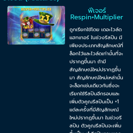
ฟีเจอร์
Respin+Multiplier
ถูกเรียกใช้โดย เดอะไวล์ด
แฮทเทอร์ ในช่วงรีสปิน มี
เพียงประเภทสัญลักษณ์ที่
ล็อกไว้และไวล์ดเท่านั้นที่จะ
ปรากฏขึ้นมา ถ้ามี
สัญลักษณ์ใหม่ปรากฏขึ้น
มา สัญลักษณ์ใหม่เหล่านั้น
จะล็อกเช่นเดียวกันซึ่งจะ
เรียกใช้รีสปินอีกรอบและ
เพิ่มตัวคูณรีสปินเป็น +1
แต่ละครั้งที่มีสัญลักษณ์
ใหม่ปรากฏขึ้นมา ในช่วงรี
สปิน ตัวคูณรีสปินจะเพิ่ม