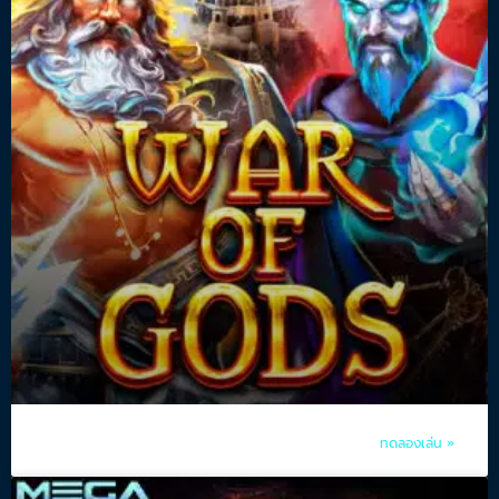
ทดลองเล่น »