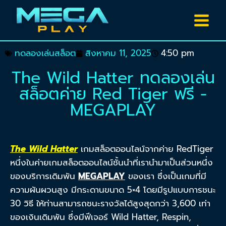
ทดลองเล่นสล็อต
สิงหาคม 11, 2025
4:50 pm
The Wild Hatter ทดลองเล่น
สล็อตค่าย Red Tiger ฟรี -
MEGAPLAY
The Wild Hatter
เกมสล็อตออนไลน์จากค่าย RedTiger
หนึ่งในค่ายเกมสล็อตออนไลน์ชั้นนำที่เรานำมาเป็นส่วนหนึ่ง
ของบริการเดิมพัน
MEGAPLAY
ของเรา ซึ่งเป็นเกมที่มี
ความผันผวนสูง มีกระดานขนาด 5×4 โดยมีรูปแบบการชนะ
30 วิธี ให้ท่านสามารถชนะรางวัลได้สูงสุดกว่า 3,600 เท่า
ของเงินเดิมพัน ซึ่งมีฟีเจอร์ Wild Hatter, Respin,