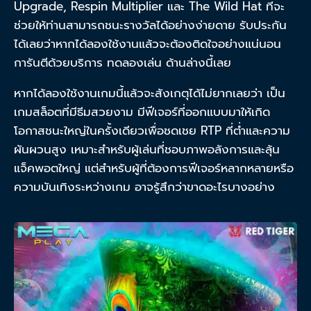
Upgrade, Respin Multiplier และ The Wild Hat ที่จะ
ช่วยให้ท่านสามารถชนะรางวัลได้อย่างง่ายดาย รับประกัน
ได้เลยว่าหากได้ลองใช้งานแล้วจะต้องติดใจอย่างแน่นอน
การันตีด้วยบริการ ทดลองเล่น ด้านล่างนี้เลย
หากได้ลองใช้งานเกมนี้แล้วจะสังเกตุได้ไม่ยากเลยว่า เป็น
เกมสล็อตที่มีธีมสวยงาม มีฟีเจอร์ที่ออกแบบมาให้เกิด
โอกาสชนะใหญ่ในครั้งเดียวเพื่อชดเชย RTP ที่ต่ำและความ
ผันผวนสูง เหมาะสำหรับผู้เล่นที่ชอบภาพอลังการและลุ้น
แจ็คพอตใหญ่ แต่สำหรับผู้ที่ต้องการฟีเจอร์หลากหลายหรือ
ความบันเทิงระหว่างเกม อาจรู้สึกว่าขาดอะไรบางอย่าง