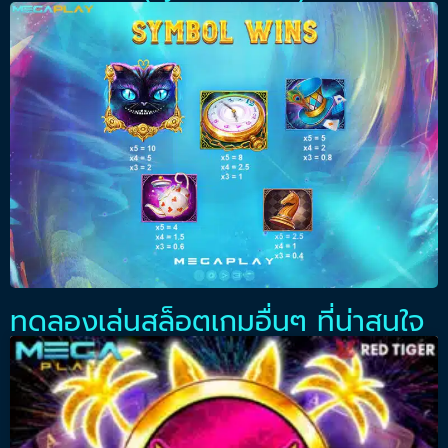
ทดลองเล่นสล็อตเกมอื่นๆ ที่น่าสนใจ