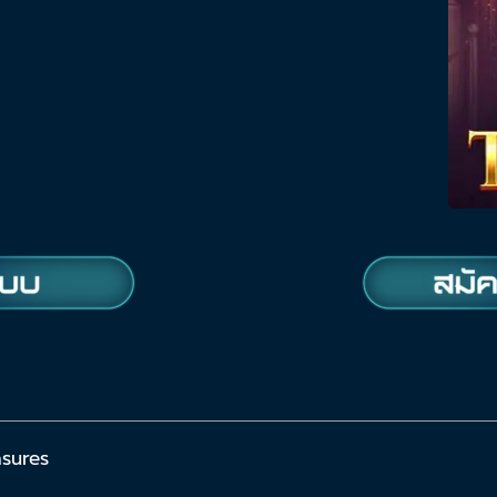
asures