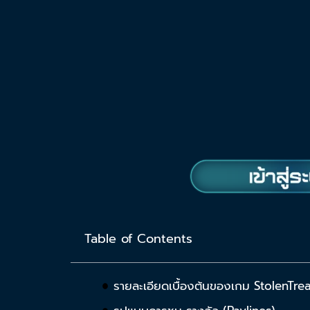
Table of Contents
รายละเอียดเบื้องต้นของเกม StolenTre