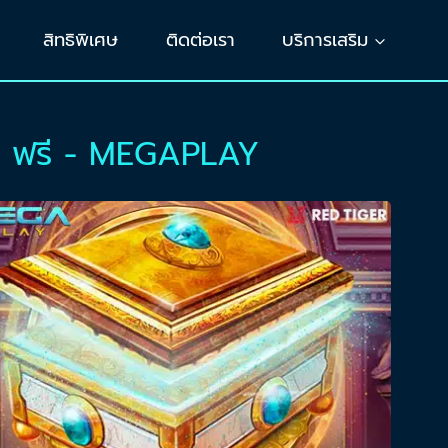
สิทธิพิเศษ
ติดต่อเรา
บริการเสริม
r ฟรี - MEGAPLAY