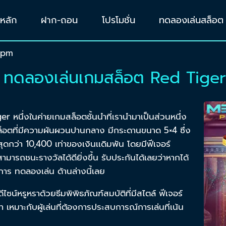
าหลัก
ฝาก-ถอน
โปรโมชั่น
ทดลองเล่นสล็อต
 pm
s ทดลองเล่นเกมสล็อต Red Tige
หนึ่งในค่ายเกมสล็อตชั้นนำที่เรานำมาเป็นส่วนหนึ่ง
็อตที่มีความผันผวนปานกลาง มีกระดานขนาด 5×4 ซึ่ง
ุดกว่า 10,400 เท่าของเงินเเดิมพัน โดยมีฟีเจอร์
ารถชนะรางวัลได้ดียิ่งขึ้น รับประกันได้เลยว่าหากได้
การ ทดลองเล่น ด้านล่างนี้เลย
ซน์หรูหราด้วยธีมพิพิธภัณฑ์สมบัติที่มีสไตล์ ฟีเจอร์
เหมาะกับผู้เล่นที่ต้องการประสบการณ์การเล่นที่เน้น