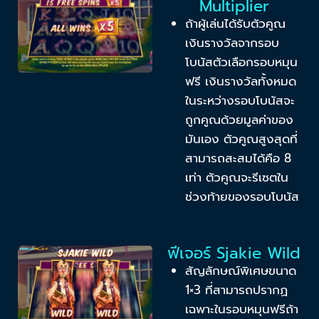
Multiplier
ถ้าผู้เล่นได้รับตัวคูณ
เงินรางวัลจากรอบ
โบนัสตัวเลือกรอบหมุน
ฟรี เงินรางวัลทั้งหมด
ในระหว่างรอบโบนัสจะ
ถูกคูณด้วยมูลค่าของ
มันเอง ตัวคูณสูงสุดที่
สามารถสะสมได้คือ 8
เท่า ตัวคูณจะรีเซตใน
ช่วงท้ายของรอบโบนัส
ฟีเจอร์ Sjakie Wild
สัญลักษณ์พิเศษขนาด
1×3 ที่สามารถปรากฏ
เฉพาะในรอบหมุนฟรีถ้า