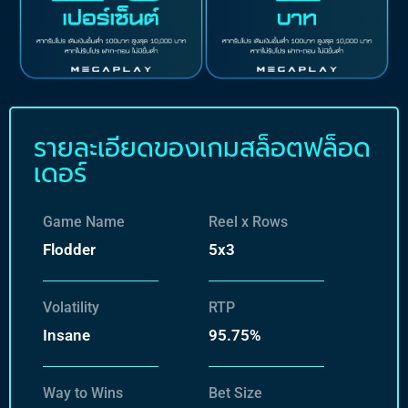
รายละเอียดของเกมสล็อตฟล็อด
เดอร์
Game Name
Reel x Rows
Flodder
5x3
Volatility
RTP
Insane
95.75%
Way to Wins
Bet Size