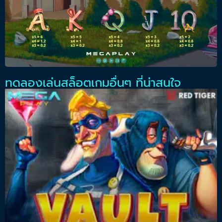
ทดลองเล่นสล็อตเกมอื่นๆ ที่น่าสนใจ