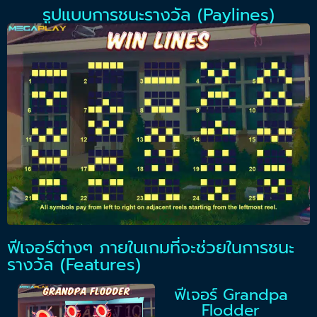
รูปแบบการชนะรางวัล (Paylines)
ฟีเจอร์ต่างๆ ภายในเกมที่จะช่วยในการชนะ
รางวัล (Features)
ฟีเจอร์ Grandpa
Flodder