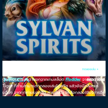
ทดลองเล่น »
ต้องขอบอกเลยว่านอกจากเกมสล็อต
Flodder
จากค่าย Red
Tiger ที่ท่านสามารถทดลองเล่นได้ฟรีๆ แล้วยังมีสล็อตเก
มอื่นๆ จากทุกค่ายยอดฮิต ค่ายชั้นนำ ให้เลือกลองใช้บริการอีก
เพียบ รับรองได้เลยว่าสามารถใช้งานได้อย่างลื่นไหล ไม่มี
สะดุด ไม่ว่าจะเป็นจากอุปกรณ์คอมพิวเตอร์ แท็ปเล็ตหรือมือ