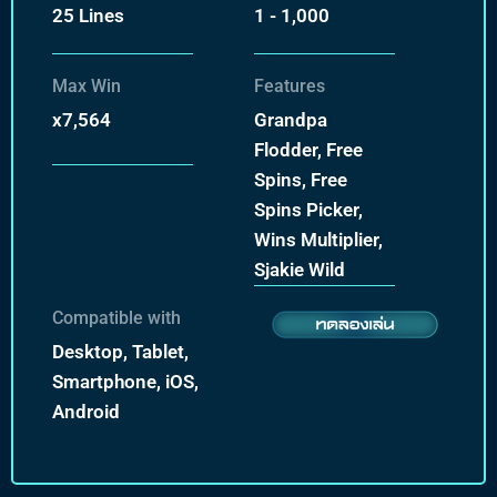
25 Lines
1 - 1,000
Max Win
Features
x7,564
Grandpa
Flodder, Free
Spins, Free
Spins Picker,
Wins Multiplier,
Sjakie Wild
Compatible with
Desktop, Tablet,
Smartphone, iOS,
Android