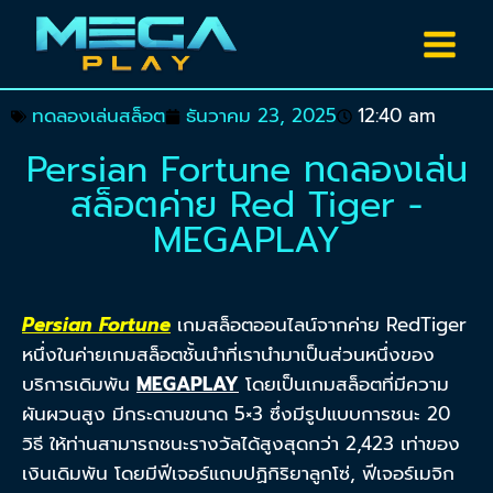
ทดลองเล่นสล็อต
ธันวาคม 23, 2025
12:40 am
Persian Fortune ทดลองเล่น
สล็อตค่าย Red Tiger -
MEGAPLAY
Persian Fortune
เกมสล็อตออนไลน์จากค่าย RedTiger
หนึ่งในค่ายเกมสล็อตชั้นนำที่เรานำมาเป็นส่วนหนึ่งของ
บริการเดิมพัน
MEGAPLAY
โดยเป็นเกมสล็อตที่มีความ
ผันผวนสูง มีกระดานขนาด 5×3 ซึ่งมีรูปแบบการชนะ 20
วิธี ให้ท่านสามารถชนะรางวัลได้สูงสุดกว่า 2,423 เท่าของ
เงินเดิมพัน โดยมีฟีเจอร์แถบปฏิกิริยาลูกโซ่, ฟีเจอร์เมจิก