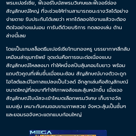
พรมเปอร์เซีย, ฟีเจอร์โบนัสพรมวิเศษและฟีเจอร์ช่อง
สัญลักษณ์ใหญ่ ที่จะช่วยให้ท่านสามารถชนะรางวัลได้อย่าง
ง่ายดาย รับประกันได้เลยว่า หากได้ลองใช้งานแล้วจะต้อง
ติดใจอย่างแน่นอน การันตีด้วยบริการ ทดลองเล่น ด้าน
ล่างนี้เลย
โดยเป็นเกมสล็อตธีมเปอร์เซียโทนทองหรู บรรยากาศลึกลับ
เหมือนล่าขุมทรัพย์ จุดเด่นคือการชนะต่อเนื่องแบบ
สัญลักษณ์ไหลลงมา ทำให้หนึ่งสปินลุ้นคอมโบยาว พร้อม
แถบตัวคูณที่เพิ่มขึ้นเมื่อชนะซ้อน สัญลักษณ์บางตัวจะถูก
ไฮไลต์และมีโอกาสแปลงเป็นไวลด์ อีกลูกเล่นคือสัญลักษณ์
ขนาดใหญ่ที่ลงมาทีทำให้ภาพอลังและลุ้นหนักขึ้น เมื่อเจอ
สัญลักษณ์โบนัสจะเข้าโหมดเลือกพรมวิเศษ เก็บรางวัล
แบบสุ่ม เหมาะกับคนชอบเกมภาพสวย จังหวะลุ้นเป็นชั้นๆ
และยอมรอจังหวะแตกแบบก้อนใหญ่