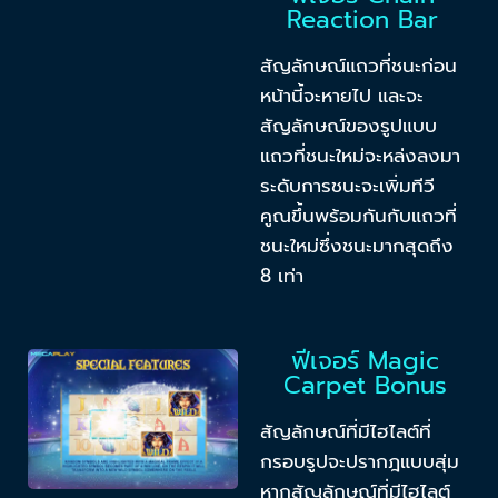
Reaction Bar
สัญลักษณ์แถวที่ชนะก่อน
หน้านี้จะหายไป และจะ
สัญลักษณ์ของรูปแบบ
แถวที่ชนะใหม่จะหล่งลงมา
ระดับการชนะจะเพิ่มทีวี
คูณขึ้นพร้อมกันกับแถวที่
ชนะใหม่ซึ่งชนะมากสุดถึง
8 เท่า
ฟีเจอร์ Magic
Carpet Bonus
สัญลักษณ์ที่มีไฮไลต์ที่
กรอบรูปจะปรากฎแบบสุ่ม
หากสัญลักษณ์ที่มีไฮไลต์