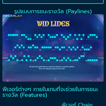
รูปแบบการชนะรางวัล (Paylines)
ฟีเจอร์ต่างๆ ภายในเกมที่จะช่วยในการชนะ
รางวัล (Features)
ฟีเจอร์ Chain