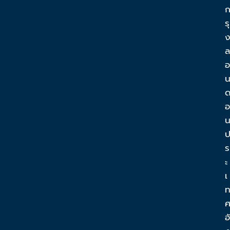
รุ
ล
อ
อ
ร
ะ
เ
อั