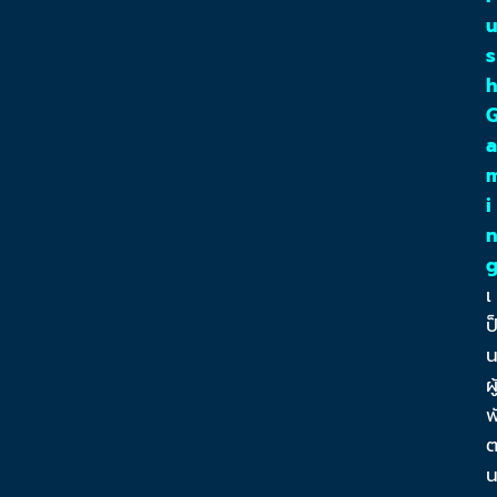
s
a
i
เ
ป
ผู
พ