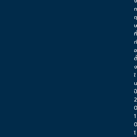
ที
ก
อ
ตั
ใ
ป
2
1
โ