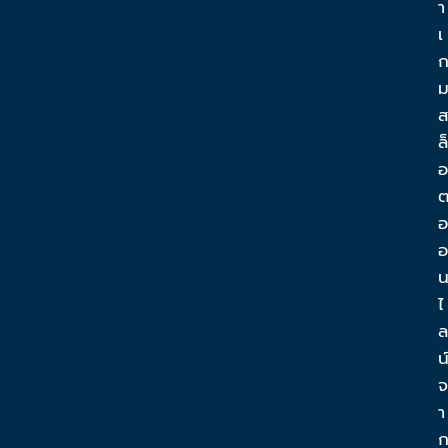
า
เ
ล็
อ
อ
อ
ไ
ล
น
จ
า