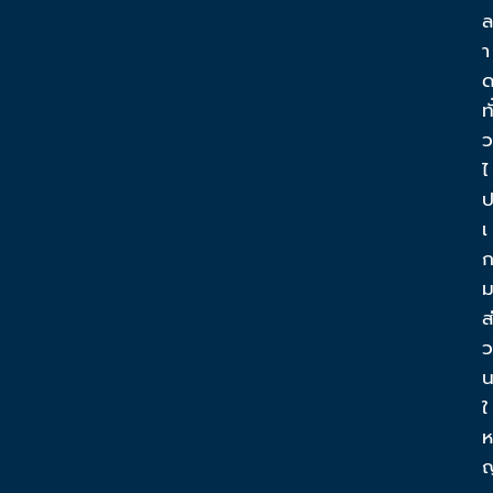
ล
า
ทั
ว
ไ
เ
ส
ว
ใ
ห
ญ