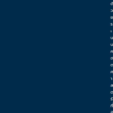
ด
ว
ร
ะ
ณ
า
ร์
ที
ซั