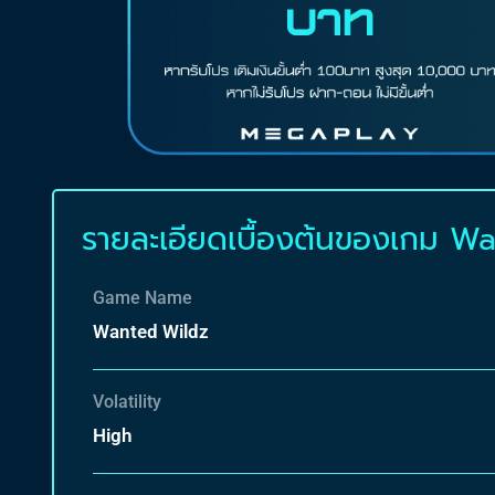
รายละเอียดเบื้องต้นของเกม W
Game Name
Wanted Wildz
Volatility
High