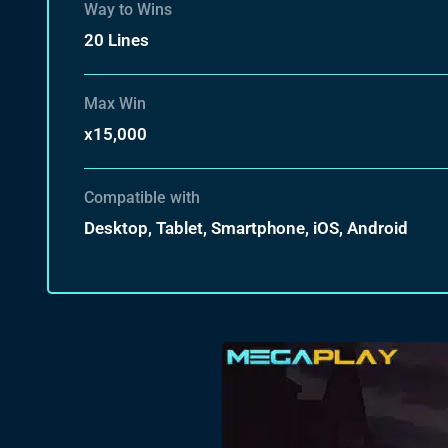
Way to Wins
20 Lines
Max Win
x15,000
Compatible with
Desktop, Tablet, Smartphone, iOS, Android