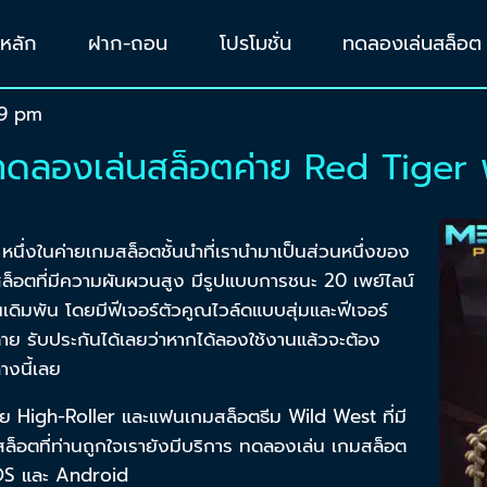
าหลัก
ฝาก-ถอน
โปรโมชั่น
ทดลองเล่นสล็อต
59 pm
ดลองเล่นสล็อตค่าย Red Tiger
ึ่งในค่ายเกมสล็อตชั้นนำที่เรานำมาเป็นส่วนหนึ่งของ
็อตที่มีความผันผวนสูง มีรูปแบบการชนะ 20 เพย์ไลน์
ดิมพัน โดยมีฟีเจอร์ตัวคูณไวล์ดแบบสุ่มและฟีเจอร์
ดาย รับประกันได้เลยว่าหากได้ลองใช้งานแล้วจะต้อง
างนี้เลย
สาย High-Roller และแฟนเกมสล็อตธีม Wild West ที่มี
็อตที่ท่านถูกใจเรายังมีบริการ ทดลองเล่น เกมสล็อต
 iOS และ Android