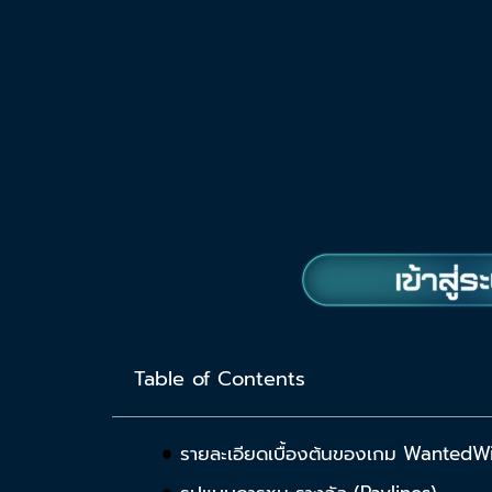
Table of Contents
รายละเอียดเบื้องต้นของเกม WantedWi