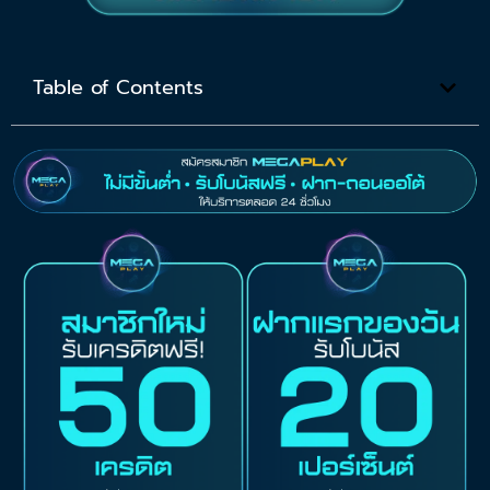
Table of Contents