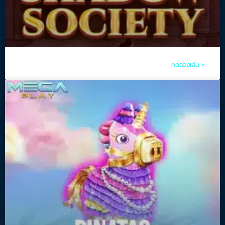
ทดลองเล่น »