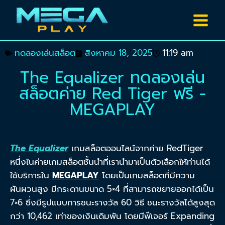
ทดลองเล่นสล็อต
สิงหาคม 18, 2025
11:19 am
The Equalizer ทดลองเล่น
สล็อตค่าย Red Tiger ฟรี -
MEGAPLAY
The Equalizer
เกมสล็อตออนไลน์จากค่าย RedTiger
หนึ่งในค่ายเกมสล็อตชั้นนำที่เรานำมาเป็นตัวเลือกให้ท่านได้
ใช้บริการใน
MEGAPLAY
โดยเป็นเกมสล็อตที่มีความ
ผันผวนสูง มีกระดานขนาด 5×4 ที่สามารถขยายออกได้เป็น
7×6 ซึ่งมีรูปแบบการชนะรางวัล 60 วิธี ชนะรางวัลได้สูงสุด
กว่า 10,462 เท่าของเงินเดิมพัน โดยมีฟีเจอร์ Expanding