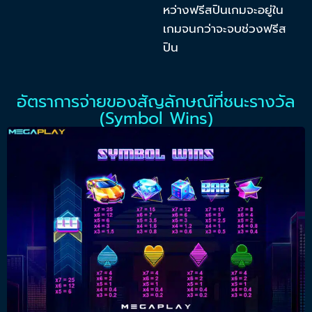
หว่างฟรีสปินเกมจะอยู่ใน
เกมจนกว่าจะจบช่วงฟรีส
ปิน
อัตราการจ่ายของสัญลักษณ์ที่ชนะรางวัล
(Symbol Wins)