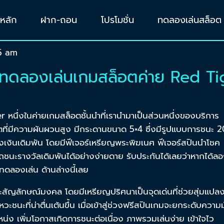
าหลัก
ฝาก-ถอน
โปรโมชั่น
ทดลองเล่นสล็อต
45 am
 ทดลองเล่นเกมสล็อตค่าย Red 
นึ่งในค่ายเกมสล็อตชั้นนำที่เรานำมาเป็นส่วนหนึ่งของบริการ
ที่มีความผันผวนสูง มีกระดานขนาด 5×4 ซึ่งมีรูปแบบการชนะ 2
ของเงินเดิมพัน โดยมีฟีเจอร์เหรียญพระพิฆเนศ ฟีเจอร์สปินนำโชค
ถชนะรางวัลเดิมพันได้อย่างง่ายดาย รับประกันได้เลยว่าหากได้ล
ทดลองเล่น ด้านล่างนี้เลย
ละสัญลักษณ์มงคล โดยมีเหรียญปริศนาเป็นจุดเด่นที่ช่วยสุ่มแปล
หวะชนะที่น่าตื่นเต้นขึ้น เมื่อเข้าสู่ช่วงฟรีสปินเกมจะยกระดับความ
ง เพิ่มโอกาสเกิดการชนะต่อเนื่อง ภาพรวมเล่นง่าย เข้าใจไว