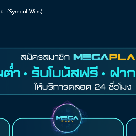
งวัล (Symbol Wins)