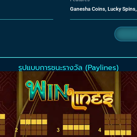
Ganesha Coins, Lucky Spins
รูปแบบการชนะรางวัล (Paylines)