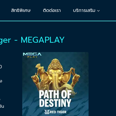
สิทธิพิเศษ
ติดต่อเรา
บริการเสริม
Tiger - MEGAPLAY
0
อง
ง
มัน