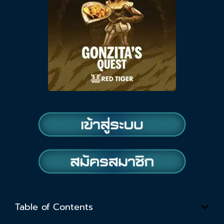
Table of Contents