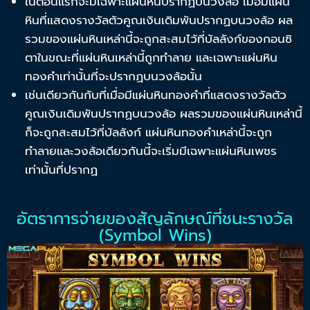
ในตอนแรกจะมีเฉพาะแผ่นหินปรากฏบนวงล้อ เมื่อมีแผ่น
หินที่แสดงรางวัลตัวคูณเงินเดิมพันปรากฏบนวงล้อ ผล
รวมของแผ่นหินเหล่านี้จะถูกสะสมไว้ที่บัลลังก์ของกอนซิ
ตาในขณะที่แผ่นหินเหล่านี้ถูกทำลาย และเฉพาะแผ่นหิน
ทองคำเท่านั้นที่จะปรากฏบนวงล้อนั้น
เช่นเดียวกันกับที่เมื่อมีแผ่นหินทองคำที่แสดงรางวัลตัว
คูณเงินเดิมพันปรากฏบนวงล้อ ผลรวมของแผ่นหินเหล่านี้
ก็จะถูกสะสมไว้ที่บัลลังก์ แผ่นหินทองคำเหล่านี้จะถูก
ทำลายและวงล้อเดียวกันนี้จะเริ่มมีเฉพาะแผ่นหินเพชร
เท่านั้นที่ปรากฏ
อัตราการจ่ายของสัญลักษณ์ที่ชนะรางวัล
(Symbol Wins)