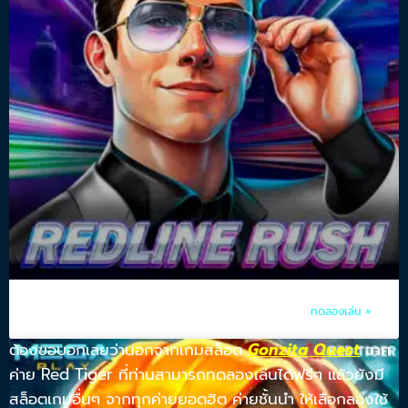
ทดลองเล่น »
ต้องขอบอกเลยว่านอกจากเกมสล็อต
Gonzita Quest
จาก
ค่าย Red Tiger ที่ท่านสามารถทดลองเล่นได้ฟรีๆ แล้วยังมี
สล็อตเกมอื่นๆ จากทุกค่ายยอดฮิต ค่ายชั้นนำ ให้เลือกลองใช้