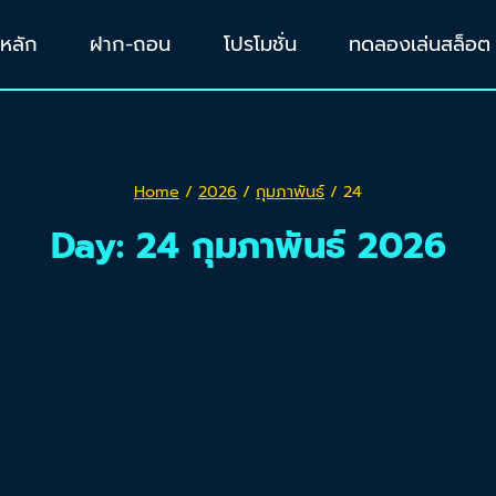
าหลัก
ฝาก-ถอน
โปรโมชั่น
ทดลองเล่นสล็อต
Home
/
2026
/
กุมภาพันธ์
/
24
Day: 24 กุมภาพันธ์ 2026