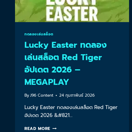
ทดลองเล่นสล็อต
Lucky Easter ทดลอง
เล่นสล็อต Red Tiger
อัปเดต 2026 –
MEGAPLAY
By
J96 Content
24 กุมภาพันธ์ 2026
Lucky Easter ทดลองเล่นสล็อต Red Tiger
อัปเดต 2026 &#821…
LUCKY
READ MORE