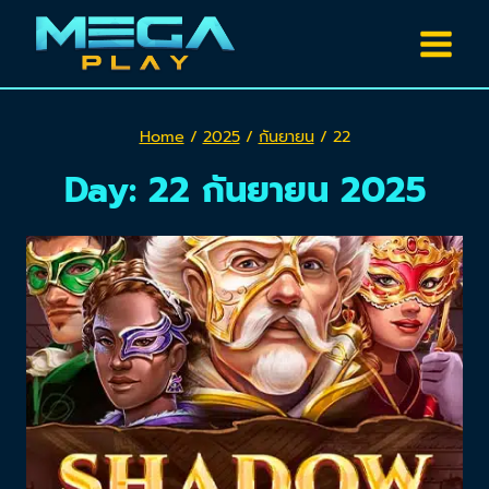
Skip
to
content
Home
/
2025
/
กันยายน
/
22
Day: 22 กันยายน 2025